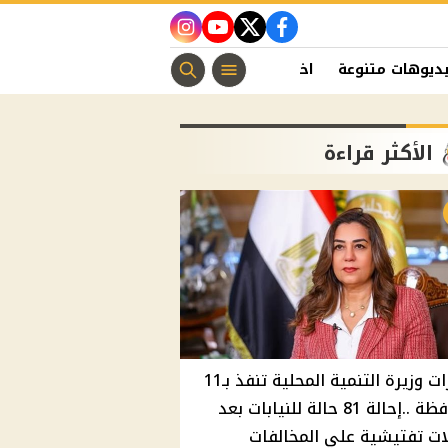
instagram
youtube
twitter
facebook
ديوهات متنوعة
اخبار الفن
منوعات مسيحية
اخبار الرياضة
الأكثر قراءة
قرارات وزيرة التنمية المحلية تنفذ بـ11
محافظة ..إحالة 81 حالة للنيابات بعد
ت تفتيشية علي المخالفات