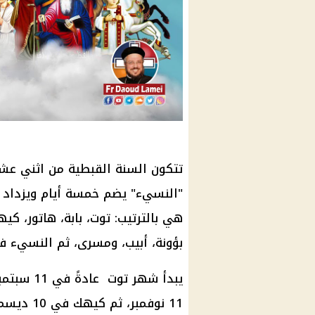
تتكون السنة القبطية من اثني عشر
"النسيء" يضم خمسة أيام ويزداد 
هي بالترتيب: توت، بابة، هاتور، ك
بؤونة، أبيب، ومسرى، ثم النسيء في