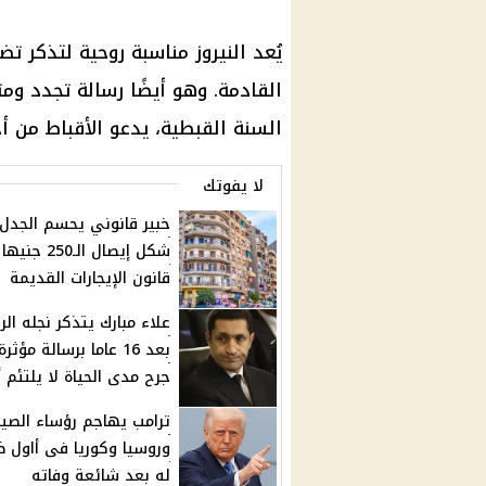
يُعد النيروز مناسبة روحية لتذكر 
القادمة. وهو أيضًا رسالة تجدد وم
السنة القبطية، يدعو الأقباط من أ
لا يفوتك
خبير قانوني يحسم الجدل
شكل إيصال الـ250
قانون الإيجارات القديمة
علاء مبارك يتذكر نجله الر
بعد 16 عاما برسالة مؤثرة
جرح مدى الحياة لا يلتئم أ
ترامب يهاجم رؤساء الصي
وروسيا وكوريا فى أاول 
له بعد شائعة وفاته