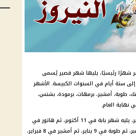
 شهرًا رئيسيًا، يليها شهر قصير يُسمى
إلى ستة أيام في السنوات الكبيسة. الأشهر
يهك، طوبة، أمشير، برمهات، برمودة، بشنس،
 نهاية العام.
يبدأ شهر توت عادةً في 11 سبتمبر، يليه شهر بابة في 11 أكتوبر، ثم هاتور في
11 نوفمبر، ثم كيهك في 10 ديسمبر، ثم طوبة في 9 يناير، ثم أمشير في 8 فبراير،