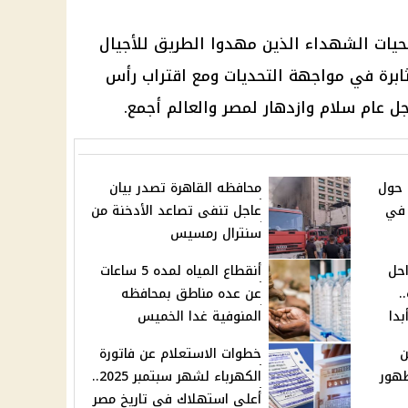
تضحيات الشهداء الذين مهدوا الطريق للأجيال
ثابرة في مواجهة التحديات ومع اقتراب رأس
جل عام سلام وازدهار لمصر والعالم أجمع.
 حول
محافظه القاهرة تصدر بيان
 جنيها في
عاجل تنفى تصاعد الأدخنة من
سنترال رمسيس
احل
أنقطاع المياه لمده 5 ساعات
..
عن عده مناطق بمحافظه
بدا
المنوفية غدا الخميس
ن
خطوات الاستعلام عن فاتورة
ظهور
الكهرباء لشهر سبتمبر 2025..
أعلى استهلاك في تاريخ مصر