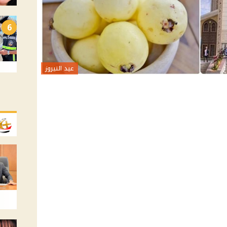
6
عيد النيروز