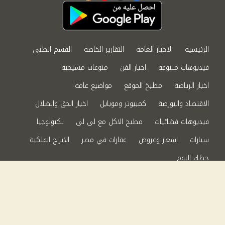
الرئيسية
الاخبار العامة
التقارير الخاصة
القسم الطبي
فيديوهات متنوعة
اخبار الفن
منوعات مسيحية
اخبار الرياضة
مطبخ الموقع
مواضيع عامة
الاقتصاد والبورصة
كمبيوتر وموبايل
اخبار الحق والضلال
فيديوهات فضائيات
مطبخ الاكل مع لى لى
تكنولوجيا
سيارات
اسعار وعروض
عقارات في مصر
الابراج الفلكية
حظك اليوم
من نحن
سياسة الخصوصية
اتصل بنا
©2024 الحق والضلال All Rights Reserved.
Powered by