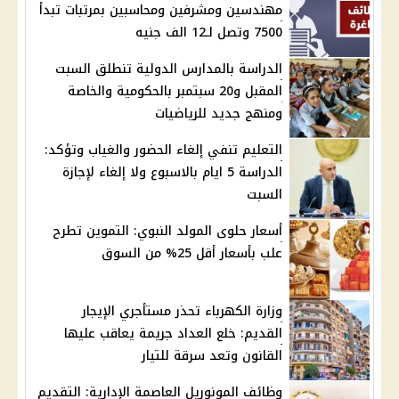
مهندسين ومشرفين ومحاسبين بمرتبات تبدأ
7500 وتصل لـ12 الف جنيه
الدراسة بالمدارس الدولية تنطلق السبت
المقبل و20 سبتمبر بالحكومية والخاصة
ومنهج جديد للرياضيات
التعليم تنفي إلغاء الحضور والغياب وتؤكد:
الدراسة 5 ايام بالاسبوع ولا إلغاء لإجازة
السبت
أسعار حلوى المولد النبوي: التموين تطرح
علب بأسعار أقل 25% من السوق
وزارة الكهرباء تحذر مستأجري الإيجار
القديم: خلع العداد جريمة يعاقب عليها
القانون وتعد سرقة للتيار
وظائف المونوريل العاصمة الإدارية: التقديم