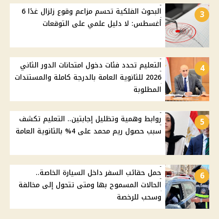
البحوث الفلكية تحسم مزاعم وقوع زلزال غدًا 6
3
أغسطس: لا دليل علمي على التوقعات
التعليم تحدد فئات دخول امتحانات الدور الثاني
4
2026 للثانوية العامة بالدرجة كاملة والمستندات
المطلوبة
روابط وهمية وتظليل إجابتين.. التعليم تكشف
5
سبب حصول ريم محمد على 4% بالثانوية العامة
حمل حقائب السفر داخل السيارة الخاصة..
6
الحالات المسموح بها ومتى تتحول إلى مخالفة
وسحب للرخصة