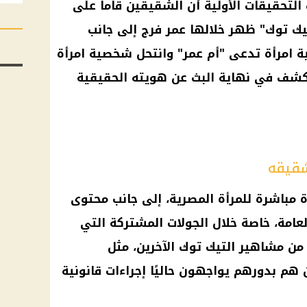
التحقيقات
الأولية أن الشقيقين قاما على
يك توك
" ظهر خلالها عمر فرج إلى جانب
امرأة تدعى "
أم
عمر" وانتحل شخصية امرأة
يكشف في نهاية البث عن هويته الحقيقية
شقيقه
مباشرة للمرأة المصرية، إلى جانب محتوى
لعامة، خاصة خلال الجولات المشتركة التي
 من مشاهير
التيك توك
الآخرين، مثل
ن هم بدورهم يواجهون حاليًا
إجراءات قانونية