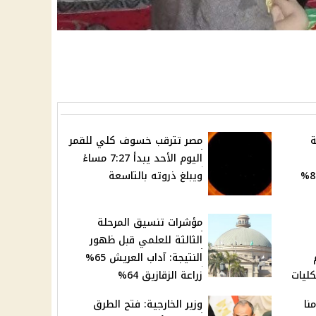
ة
مصر تترقب خسوف كلي للقمر
اليوم الأحد يبدأ 7:27 مساءً
التقديم: 91.5 للطب و87.6%
ويبلغ ذروته بالتاسعة
مؤشرات تنسيق المرحلة
الثالثة للعلمي قبل ظهور
النتيجة: آداب العريش 65%
كليات
زراعة الزقازيق 64%
تزامنا
وزير الخارجية: فتح الطرق