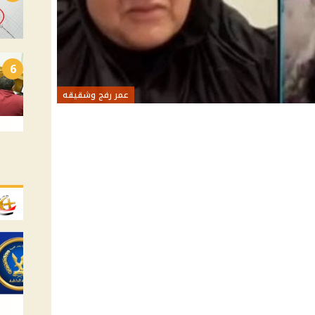
6
عمر رفج وشقيقه