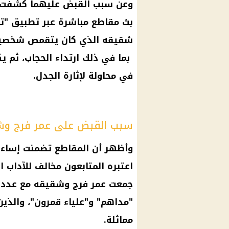
وعن سبب القبض عليهما كشفت 
بث مقاطع مباشرة عبر تطبيق "
ت
شقيقه الذي كان يتقمص شخصية 
بما في ذلك ارتداء الحجاب، ثم 
في محاولة لإثارة الجدل.
سبب القبض على عمر فرج و
وأظهر أن المقاطع تضمنت إساءة 
اعتبره المتابعون مخالف للآداب ا
جمعت عمر فرج وشقيقه مع عدد
"مداهم" و"علياء قمرون"، والذي
مماثلة.