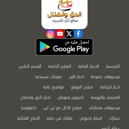
instagram
youtube
twitter
facebook
الرئيسية
الاخبار العامة
التقارير الخاصة
القسم الطبي
فيديوهات متنوعة
اخبار الفن
منوعات مسيحية
اخبار الرياضة
مطبخ الموقع
مواضيع عامة
الاقتصاد والبورصة
كمبيوتر وموبايل
اخبار الحق والضلال
فيديوهات فضائيات
مطبخ الاكل مع لى لى
تكنولوجيا
سيارات
اسعار وعروض
عقارات في مصر
الابراج الفلكية
حظك اليوم