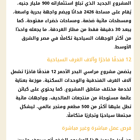
المشروع الجديد الذي تبلغ استثماراته 900 مليار جنيه،
يُقام على مساحة 2426 فدانًا ويضم واجهة بحرية واسعة،
ومسطحات مائية ضخمة، ومساحات خضراء مفتوحة، كما
يبعد 30 دقيقة فقط من مطار الغردقة، ما يجعله واحدًا
من أكثر الوجهات السياحية تكاملًا في مصر والشرق
الأوسط.
12 فندقًا فاخرًا وآلاف الغرف السياحية
يتضمن مشروع مراسي البحر الأحمر 12 فندقًا فاخرًا تشمل
آلاف الغرف الفندقية والوحدات السكنية، موزعة بعناية
لخدمة مختلف مناطق المشروع. كما يحتوي على كبائن
عائمة مستوحاة من منتجعات المالديف، وواجهات مائية
تطل عليها أكثر من 500 مطعم ومتجر عالمي، ليشكل
مجتمعًا سياحيًا وتجاريًا متكاملًا.
فرص عمل مباشرة وغير مباشرة