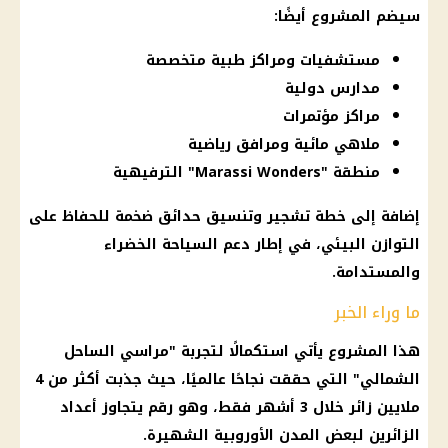
سيضم المشروع أيضًا:
مستشفيات ومراكز طبية متخصصة
مدارس دولية
مراكز مؤتمرات
ملاهي مائية ومرافق رياضية
منطقة "Marassi Wonders" الترفيهية
إضافة إلى خطة تشجير وتنسيق حدائق ضخمة للحفاظ على
التوازن البيئي، في إطار دعم السياحة الخضراء
والمستدامة.
ما وراء الخبر
هذا المشروع يأتي استكمالًا لتجربة "مراسي الساحل
الشمالي" التي حققت نجاحًا عالميًا، حيث جذبت أكثر من 4
ملايين زائر خلال 3 أشهر فقط، وهو رقم يتجاوز أعداد
الزائرين لبعض المدن الأوروبية الشهيرة.