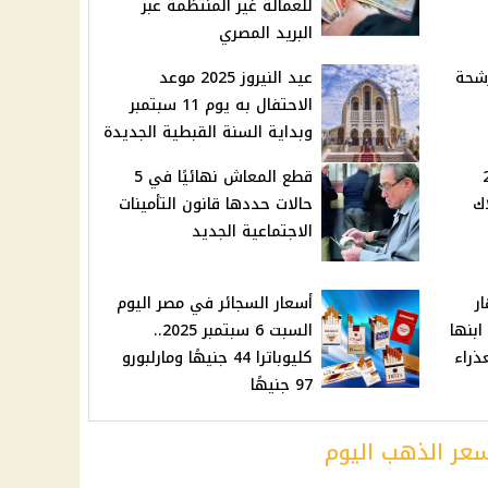
للعمالة غير المنتظمة عبر
البريد المصري
رشحة
عيد النيروز 2025 موعد
الاحتفال به يوم 11 سبتمبر
وبداية السنة القبطية الجديدة
202
قطع المعاش نهائيًا في 5
اك
حالات حددها قانون التأمينات
الاجتماعية الجديد
ر
أسعار السجائر في مصر اليوم
ابنها
السبت 6 سبتمبر 2025..
ذراء
كليوباترا 44 جنيهًا ومارلبورو
97 جنيهًا
 سعر الذهب اليوم