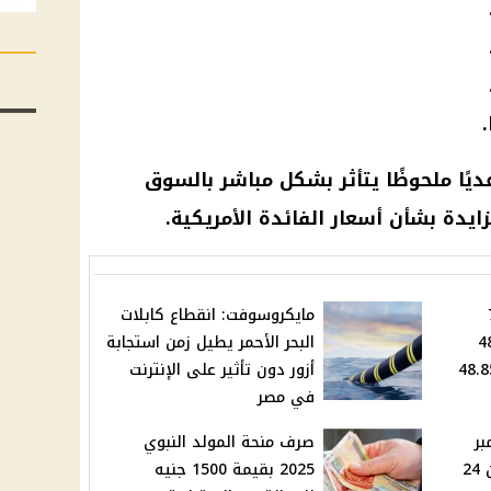
يًا ملحوظًا يتأثر بشكل مباشر بالسوق
زايدة بشأن أسعار الفائدة الأمريكية.
م الأحد 7
مايكروسوفت: انقطاع كابلات
وك 48.42
البحر الأحمر يطيل زمن استجابة
وبالسوق الموازية 48.85
أزور دون تأثير على الإنترنت
في مصر
بر
صرف منحة المولد النبوي
2025 للعاملين بالدولة من 24
2025 بقيمة 1500 جنيه