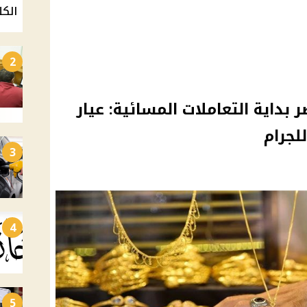
الكل
2
داية التعاملات المسائية: عيار
3
4
5