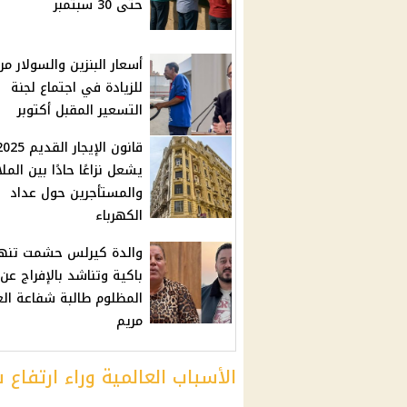
حتى 30 سبتمبر
أسعار البنزين والسولار م
للزيادة في اجتماع لجنة
التسعير المقبل أكتوبر
قانون الإيجار القديم 5
يشعل نزاعًا حادًا بين المل
والمستأجرين حول عداد
الكهرباء
والدة كيرلس حشمت تنها
باكية وتناشد بالإفراج عن 
المظلوم طالبة شفاعة الع
مريم
الأسباب العالمية وراء ارتفاع