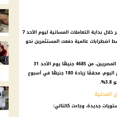
شهد سعر الذهب اليوم في مصر خلال بداية التعاملات المسائية ليوم الأحد 7
وظة، وسط اضطرابات عالمية دفعت المستثمرين نحو
وارتفع عيار 21، الأكثر تداولًا بين المصريين، من 4685 جنيهًا يوم الأحد 31
أغسطس إلى 4865 جنيهًا للجرام اليوم، محققًا زيادة 180 جنيهًا في أسبوع
%.
 المحلية
يات جديدة، وجاءت كالتالي: