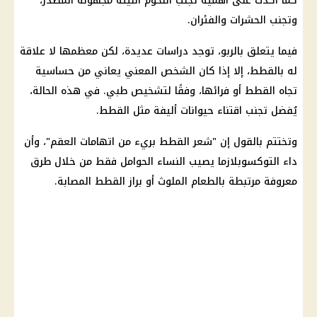
كما أكدت على أهمية تجنب اللحوم النيئة مجهولة المصدر،
وتجنب الحشرات والفئران.
فيما يتعلق بالربو، توجد دراسات عديدة، لكن معظمها لا علاقة
له بالقطط، إلا إذا كان الشخص المعني يعاني من حساسية
تجاه القطط أو فرائها، وفقًا لتشخيص طبي. في هذه الحالة،
يُفضل تجنب اقتناء حيوانات أليفة مثل القطط.
وتختتم بالقول إن "شعر القطط بريء من اتهامات العقم"، وأن
داء التوكسوبلازما يصيب
النساء
الحوامل فقط من خلال طرق
معروفة مرتبطة بالطعام الملوث أو براز القطط المصابة.