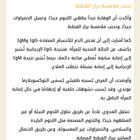
تجنب ملامسة براز القطط
وأكدت أن الوقاية تبدأ بطهي اللحوم جيدًا، وغسل الخضراوات
جيدًا، وتجنب ملامسة براز القطط.
كما أشارت إلى أن فحص الدم للأجسام المضادة IgG وIgM
يكشف عن الحالة الصحية للمرأة: فنتيجة IgG الإيجابية تُشير
إلى إصابة سابقة تُعطي مناعة دائمة، بينما تُشير نتيجة IgM
الإيجابية إلى إصابة نشطة تتطلب العلاج.
وأوضحت أن المرض يُسببه طفيلي يُسمى التوكسوبلازما
غوندي، وقد يُسبب تشوهات خلقية أو إجهاضًا في حال إصابة
المرأة الحامل به.
تنتقل العدوى عادةً عن طريق تناول اللحوم النيئة أو غير
المطهوة جيدًا، واللحوم المصنعة مثل اللحوم الباردة
والسلامي، والخضراوات غير المغسولة، وعن طريق الاتصال
المباشر ببراز القطط المصابة.