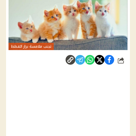
تجنب ملامسة براز القطط
شارك