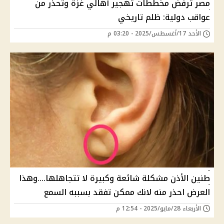
مصر ترفض مخططات تهجير أهالي غزة وتحذر من
عواقب دولية: ظلم تاريخي
الأحد 17/أغسطس/2025 - 03:20 م
طنين الأذن مشكلة شائعة وكبيرة لا تتجاهلها....وهذا
العرض احذر منه لانك ممكن تفقد بسببه السمع
الأربعاء 28/مايو/2025 - 12:54 م