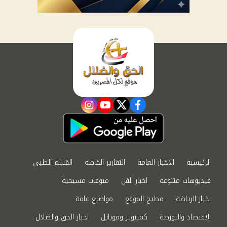
instagram
youtube
twitter
facebook
الرئيسية
الاخبار العامة
التقارير الخاصة
القسم الطبي
فيديوهات متنوعة
اخبار الفن
منوعات مسيحية
اخبار الرياضة
مطبخ الموقع
مواضيع عامة
الاقتصاد والبورصة
كمبيوتر وموبايل
اخبار الحق والضلال