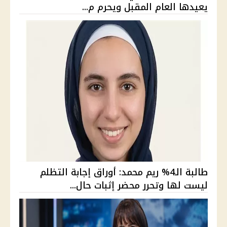
يعيدها العام المقبل ويحرم م...
طالبة الـ4% ريم محمد: أوراق إجابة التظلم
ليست لها وتحرر محضر إثبات حال...