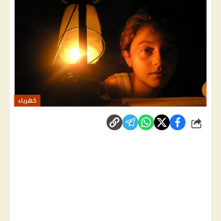
كهرباء
شارك