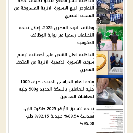
الداخلية تنشر مقطع فيديو يكشف لحظة
التفاوض لبيع الاسورة الاثرية المسروقة من
المتحف المصري
وظائف البريد المصري 2025: إعلان نتيجة
التظلمات رسميا عبر بوابة الوظائف
الحكومية
الداخلية تعلن القبض على أخصائية ترميم
سرقت الأسورة الذهبية الأثرية من المتحف
المصري
منحة العام الدراسي الجديد: صرف 1000
جنيه للعاملين بالسكة الحديد و500 جنيه
لمعاشات المحامين
نتيجة تنسيق الأزهر 2025 ظهرت الان..
هندسة 89.54% صيدلة 92.15% طب
95.08%