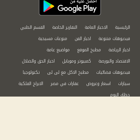
الرئيسية
الاخبار العامة
التقارير الخاصة
القسم الطبي
فيديوهات متنوعة
اخبار الفن
منوعات مسيحية
اخبار الرياضة
مطبخ الموقع
مواضيع عامة
الاقتصاد والبورصة
كمبيوتر وموبايل
اخبار الحق والضلال
فيديوهات فضائيات
مطبخ الاكل مع لى لى
تكنولوجيا
سيارات
اسعار وعروض
عقارات في مصر
الابراج الفلكية
حظك اليوم
من نحن
سياسة الخصوصية
اتصل بنا
©2024 الحق والضلال All Rights Reserved.
Powered by