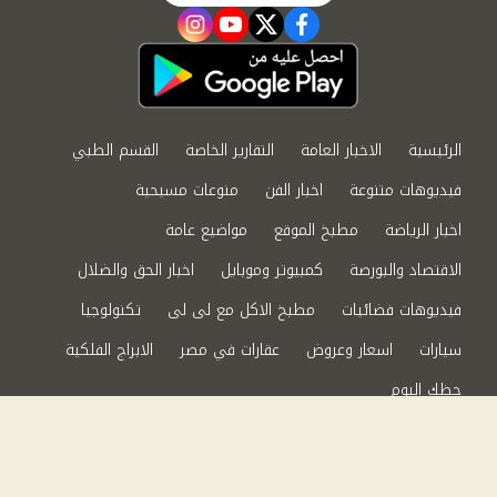
instagram
youtube
twitter
facebook
الرئيسية
الاخبار العامة
التقارير الخاصة
القسم الطبي
فيديوهات متنوعة
اخبار الفن
منوعات مسيحية
اخبار الرياضة
مطبخ الموقع
مواضيع عامة
الاقتصاد والبورصة
كمبيوتر وموبايل
اخبار الحق والضلال
فيديوهات فضائيات
مطبخ الاكل مع لى لى
تكنولوجيا
سيارات
اسعار وعروض
عقارات في مصر
الابراج الفلكية
حظك اليوم
من نحن
سياسة الخصوصية
اتصل بنا
©2024 الحق والضلال All Rights Reserved.