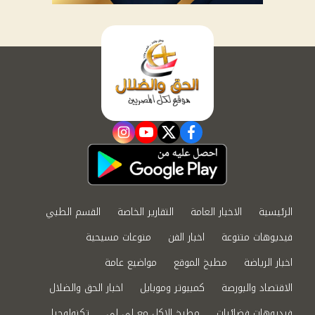
instagram
youtube
twitter
facebook
الرئيسية
الاخبار العامة
التقارير الخاصة
القسم الطبي
فيديوهات متنوعة
اخبار الفن
منوعات مسيحية
اخبار الرياضة
مطبخ الموقع
مواضيع عامة
الاقتصاد والبورصة
كمبيوتر وموبايل
اخبار الحق والضلال
فيديوهات فضائيات
مطبخ الاكل مع لى لى
تكنولوجيا