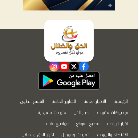
instagram
youtube
twitter
facebook
الرئيسية
الاخبار العامة
التقارير الخاصة
القسم الطبي
فيديوهات متنوعة
اخبار الفن
منوعات مسيحية
اخبار الرياضة
مطبخ الموقع
مواضيع عامة
الاقتصاد والبورصة
كمبيوتر وموبايل
اخبار الحق والضلال