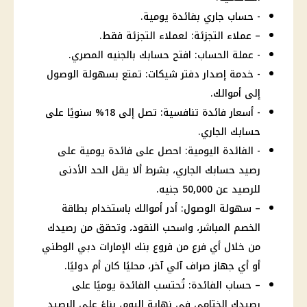
- حساب جاري بفائدة يومية.
– عملاء التجزئة: لعملاء التجزئة فقط.
- عملة الحساب: افتح حسابك بالجنيه المصري.
- خدمة إصدار دفتر شيكات: تمتع بسهولة الوصول
إلى أموالك.
- أسعار فائدة تنافسية: تصل إلى 18% سنويًا على
حسابك الجاري.
- الفائدة اليومية: احصل على فائدة يومية على
رصيد حسابك الجاري، بشرط ألا يقل الحد الأدنى
للرصيد عن 50,000 جنيه.
– سهولة الوصول: أدر أموالك باستخدام بطاقة
الخصم المباشر، واسحب النقود، وتحقق من رصيدك
من خلال أي فرع من فروع بنك الإمارات دبي الوطني
أو أي جهاز صراف آلي آخر، محليًا كان أم دوليًا.
– حساب الفائدة: تُحتسب الفائدة يوميًا على
رصيدك الختامي في نهاية اليوم، بناءً على الرصيد