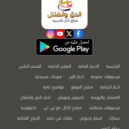
instagram
youtube
twitter
facebook
الرئيسية
الاخبار العامة
التقارير الخاصة
القسم الطبي
فيديوهات متنوعة
اخبار الفن
منوعات مسيحية
اخبار الرياضة
مطبخ الموقع
مواضيع عامة
الاقتصاد والبورصة
كمبيوتر وموبايل
اخبار الحق والضلال
فيديوهات فضائيات
مطبخ الاكل مع لى لى
تكنولوجيا
سيارات
اسعار وعروض
عقارات في مصر
الابراج الفلكية
حظك اليوم