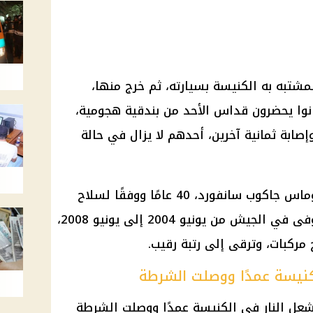
NBC New، اقتحم المشتبه به الكنيسة بسيارته، ثم خرج منها،
انوا يحضرون قداس الأحد من بندقية هجومية،
ابة ثمانية آخرين، أحدهم لا يزال في حالة
تم تحديد هوية المشتبه به وهو توماس جاكوب سانفورد، 40 عامًا ووفقًا لسلاح
مشاة البحرية الأمريكية، خدم المتوفى في الجيش من يونيو 2004 إلى يونيو 2008،
ركبات، وترقى إلى رتبة رقيب.
كنيسة عمدًا ووصلت الشرطة
شعل النار في الكنيسة عمدًا ووصلت الشرطة