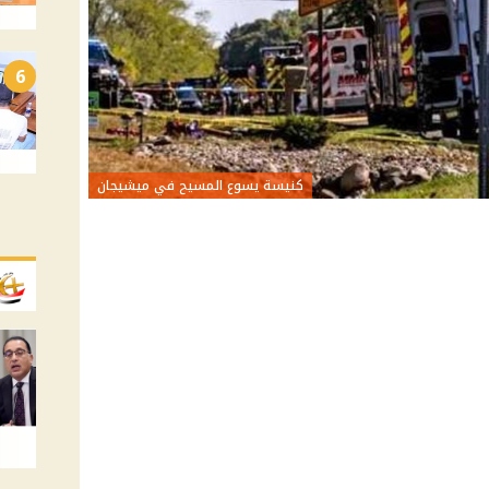
6
كنيسة يسوع المسيح في ميشيجان