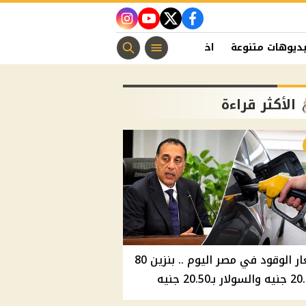
instagram
youtube
twitter
facebook
ديوهات متنوعة
اخبار الفن
منوعات مسيحية
اخبار الرياضة
الأكثر قراءة
أسعار الوقود في مصر اليوم .. بنزين 80