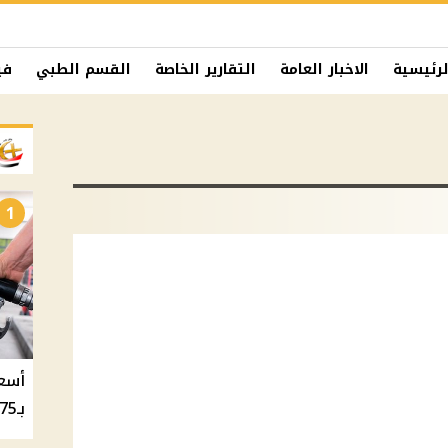
لرئيسية
الاخبار العامة
التقارير الخاصة
القسم الطبي
في
1
بـ20.75 جنيه والسولار بـ20.50 جنيه