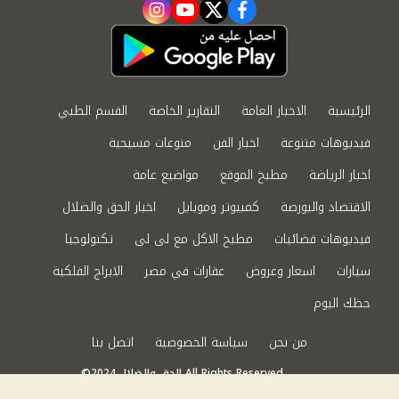
instagram
youtube
twitter
facebook
الرئيسية
الاخبار العامة
التقارير الخاصة
القسم الطبي
فيديوهات متنوعة
اخبار الفن
منوعات مسيحية
اخبار الرياضة
مطبخ الموقع
مواضيع عامة
الاقتصاد والبورصة
كمبيوتر وموبايل
اخبار الحق والضلال
فيديوهات فضائيات
مطبخ الاكل مع لى لى
تكنولوجيا
سيارات
اسعار وعروض
عقارات في مصر
الابراج الفلكية
حظك اليوم
من نحن
سياسة الخصوصية
اتصل بنا
©2024 الحق والضلال All Rights Reserved.
Powered by