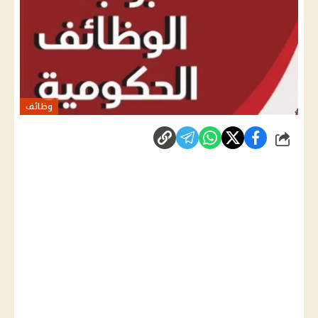
وظائف
شارك