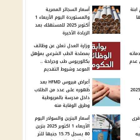
ابنة
أسعار السجائر المصرية
ا
والمستوردة اليوم الأربعاء 1
أكتوبر 2025 للمستهلك بعد
الزيادة الأخيرة
وزارة العدل تعلن عن وظائف
ماته
بمصلحة الطب الشرعي بمؤهل
 عدم
بكالوريوس طب وجراحة ..
الموعد وشروط التقديم
أعراض فيروس HFMD بعد
لدراسية بالمدارس لعام 2025
ظهوره على عدد من الطلاب
داخل مدرسة بالمريوطية
وطرق الوقاية منه
اع مياه الشرب عن 3 قرى
أسعار البنزين والسولار اليوم
الآربعاء 1 اكتوبر 2025 بنزين
80 يسجل 15.75 جنيها للتر