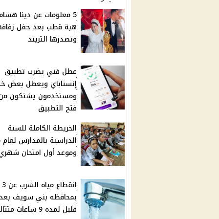
5 معلومات عن دينا هشام 
هبة قطب بعد حفل زفافه
وتصدرها التريند
عطل فني يضرب تطبيق
إنستاباي ويعطل بعض خد
ومستخدمون يشتكون من
فتح التطبيق
الخريطة الكاملة للسنة
ا
وموعد أول امتحان شهري
انقط
بمحافظه بني سويف بعد
قليل لمده 9 ساعات متتاليه