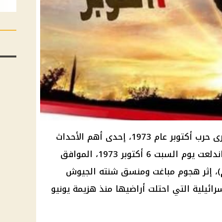
تُخلّد عطلة السادس من أكتوبر ذكرى حرب أكتوبر عام 1973، إحدى أهم الأحداث
التاريخية في مصر والعالم العربي اندلعت يوم السبت 6 أكتوبر 1973، الموافق
عاشر من رمضان 1393 هـ (1967م)، إثر هجوم مباغت ومنسق شنته الجيوش
رائيلية التي احتلت أراضيها منذ هزيمة يونيو