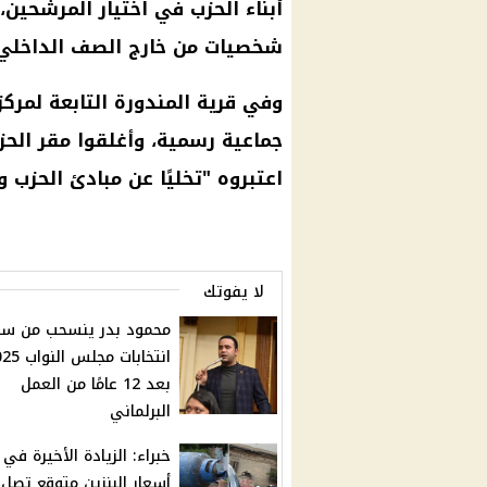
أبناء الحزب في اختيار المرشحين،
شخصيات من خارج الصف الداخل
وفي قرية المندورة التابعة لمرك
جماعية رسمية، وأغلقوا مقر الحز
اعتبروه "تخليًا عن مبادئ الحزب و
لا يفوتك
محمود بدر ينسحب من سب
انتخابات مجلس ا
بعد 12 عامًا من العمل
البرلماني
خبراء: الزيادة الأخيرة في
أسعار البنزين متوقع تصل