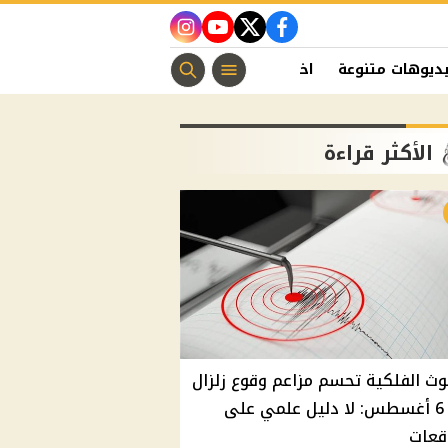
instagram
youtube
twitter
facebook
ديوهات متنوعة
اخبار الفن
منوعات مسيحية
اخبار الرياضة
الأكثر قراءة
وث الفلكية تحسم مزاعم وقوع زلزال
غدًا 6 أغسطس: لا دليل علمي على
قعات