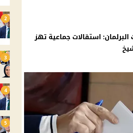
2
ت البرلمان: استقالات جماعية تهز
شيخ
3
4
5