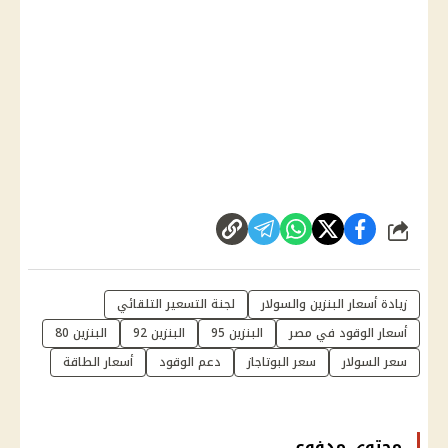
شارك
زيادة أسعار البنزين والسولار
لجنة التسعير التلقائي
أسعار الوقود في مصر
البنزين 95
البنزين 92
البنزين 80
سعر السولار
سعر البوتاجاز
دعم الوقود
أسعار الطاقة
محتوى مدفوع