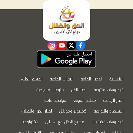
instagram
youtube
twitter
facebook
الرئيسية
الاخبار العامة
التقارير الخاصة
القسم الطبي
فيديوهات متنوعة
اخبار الفن
منوعات مسيحية
اخبار الرياضة
مطبخ الموقع
مواضيع عامة
الاقتصاد والبورصة
كمبيوتر وموبايل
اخبار الحق والضلال
فيديوهات فضائيات
مطبخ الاكل مع لى لى
تكنولوجيا
سيارات
اسعار وعروض
عقارات في مصر
الابراج الفلكية