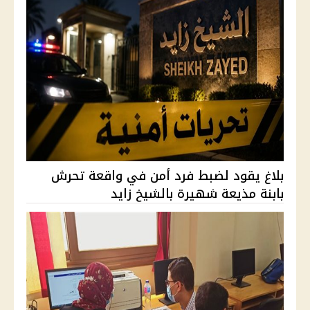
بلاغ يقود لضبط فرد أمن في واقعة تحرش
بابنة مذيعة شهيرة بالشيخ زايد