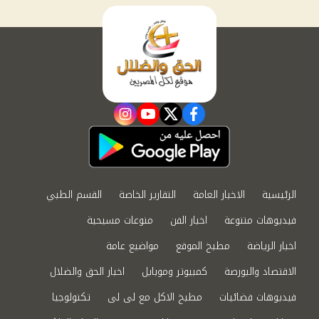
instagram
youtube
twitter
facebook
الرئيسية
الاخبار العامة
التقارير الخاصة
القسم الطبي
فيديوهات متنوعة
اخبار الفن
منوعات مسيحية
اخبار الرياضة
مطبخ الموقع
مواضيع عامة
الاقتصاد والبورصة
كمبيوتر وموبايل
اخبار الحق والضلال
فيديوهات فضائيات
مطبخ الاكل مع لى لى
تكنولوجيا