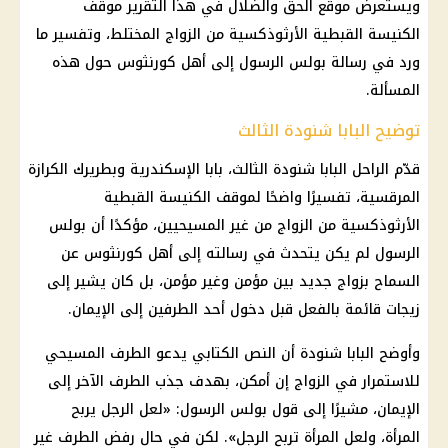
ويستعرض موقع الحق والضلال في هذا التقرير موقف
الكنيسة القبطية الأرثوذكسية من الزواج المختلط، وتفسير ما
ورد في رسالة بولس الرسول إلى أهل كورنثوس حول هذه
المسألة.
توضيح البابا شنودة الثالث
قدّم الراحل البابا شنودة الثالث، بابا الإسكندرية وبطريرك الكرازة
المرقسية، تفسيرًا واضحًا لموقف الكنيسة القبطية
الأرثوذكسية من الزواج من غير المسيحيين، مؤكدًا أن بولس
الرسول لم يكن يتحدث في رسالته إلى أهل كورنثوس عن
السماح بزواج جديد بين مؤمن وغير مؤمن، بل كان يشير إلى
زيجات قائمة بالفعل قبل دخول أحد الطرفين إلى الإيمان.
وأوضح البابا شنودة أن النص الكتابي يدعو الطرف المسيحي
للاستمرار في الزواج إن أمكن، بهدف جذب الطرف الآخر إلى
الإيمان، مشيرًا إلى قول بولس الرسول: «لعل الرجل يربح
المرأة، ولعل المرأة تربح الرجل». لكن في حال رفض الطرف غير