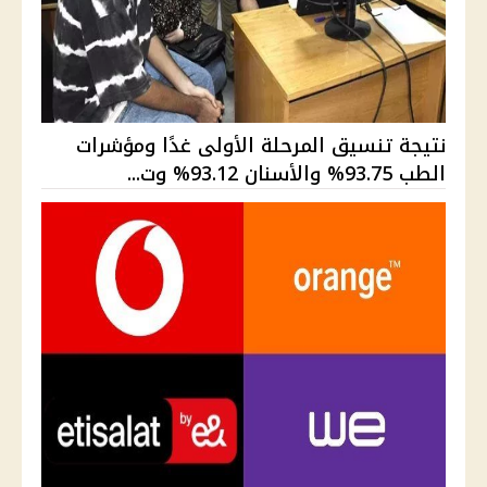
نتيجة تنسيق المرحلة الأولى غدًا ومؤشرات
الطب 93.75% والأسنان 93.12% وت...