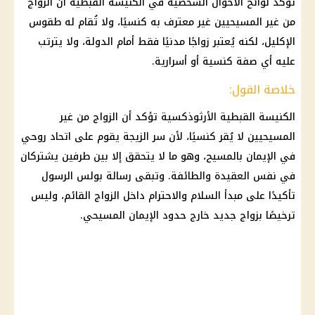
تؤكد لوائح الأحوال الشخصية في الكنيسة القبطية أن الزواج
من غير المسيحيين غير معترف به كنسيًا، ولا تُقام له طقوس
الإكليل، لكنه يُعتبر زواجًا مدنيًا فقط أمام الدولة، ولا يترتب
عليه أي صفة كنسية أو أسرارية.
خلاصة القول:
الكنيسة القبطية الأرثوذكسية تؤكد أن الزواج من غير
المسيحيين لا يُقر كنسيًا، لأن سر الزيجة يقوم على اتحاد روحي
في الإيمان بالمسيح، وهو ما لا يتحقق إلا بين طرفين يشتركان
في نفس العقيدة والطائفة. وتبقى رسالة بولس الرسول
تأكيدًا على مبدأ السلام والاحترام داخل الزواج القائم، وليس
ترخيصًا بزواج جديد خارج حدود الإيمان المسيحي.