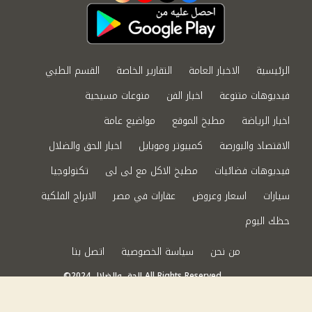
الرئيسية
الاخبار العامة
التقارير الخاصة
القسم الطبي
فيديوهات متنوعة
اخبار الفن
منوعات مسيحية
اخبار الرياضة
مطبخ الموقع
مواضيع عامة
الاقتصاد والبورصة
كمبيوتر وموبايل
اخبار الحق والضلال
فيديوهات فضائيات
مطبخ الاكل مع لى لى
تكنولوجيا
سيارات
اسعار وعروض
عقارات في مصر
الابراج الفلكية
حظك اليوم
من نحن
سياسة الخصوصية
اتصل بنا
©2024 الحق والضلال All Rights Reserved.
Powered by