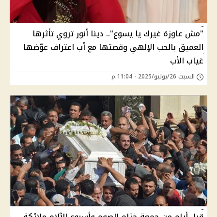
"مش عاوزة غيرك يا يسوع".. دينا أنور تروي تأثرها
العميق بالحب الإلهي وقصتها مع أب اعتراف عوّضها
غياب الأب
السبت 26/يوليو/2025 - 11:04 م
قبل أيام من جمعة ختام الصوم وأسبوع الآلام ملائكة