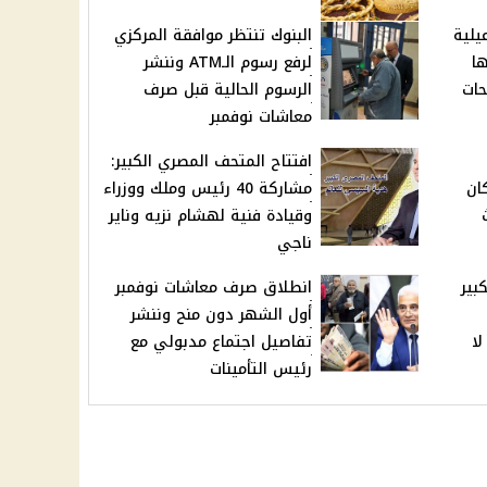
يلية
البنوك تنتظر موافقة المركزي
ها
لرفع رسوم الـATM وننشر
حات
الرسوم الحالية قبل صرف
معاشات نوفمبر
افتتاح المتحف المصري الكبير:
كان
مشاركة 40 رئيس وملك ووزراء
وقيادة فنية لهشام نزيه وناير
ناجي
بير
انطلاق صرف معاشات نوفمبر
أول الشهر دون منح وننشر
لا
تفاصيل اجتماع مدبولي مع
رئيس التأمينات