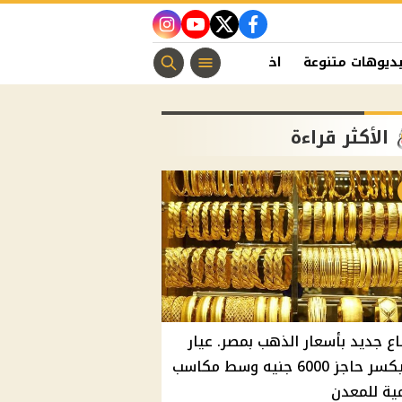
instagram
youtube
twitter
facebook
ديوهات متنوعة
اخبار الفن
منوعات مسيحية
اخبار الرياضة
الأكثر قراءة
اع جديد بأسعار الذهب بمصر. عيار
21 يكسر حاجز 6000 جنيه وسط مكاسب
ية للمعدن