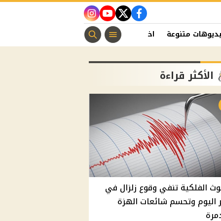
instagram
youtube
twitter
facebook
ديوهات متنوعة
اخبار الفن
منوعات مسيحية
اخبار الرياضة
الأكثر قراءة
وث الفلكية تنفي وقوع زلزال في
اليوم وتحسم شائعات الهزة
مرة