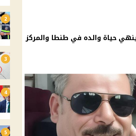
2
 ينهي حياة والده في طنطا والمركز
3
4
5