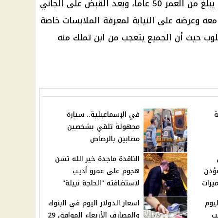
يدعى يسري يبلغ من العمر 50 عاماً، وبعد القبض على الجاني
ق معه وعرضه على
النيابة
لمعرفة الملابسات خاصة
قلوب حيث أن الجميع يتعجب من ابن تملك منه
ة
في الإسماعيلية.. سيارة
مجهولة تلقي بشخصين
مصابين بالرصاص
الناقدة ماجدة خير الله تشن
مؤذن
هجوم على عمرو أديب
يرات
لاستضافته "الحاجة نبيلة"
ليوم
اسعار الدولار اليوم في البنوك
ب
والمصارف الأربعاء الموافق 29