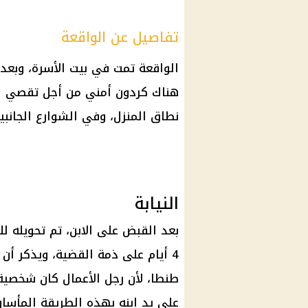
تفاصيل عن الواقعة
الواقعة تمت في بيت الأسرة، وبعد 
هناك كردون أمني من أجل تقصي ال
نطاق المنزل، وفي الشوارع الجانبية
النيابة
بعد القبض على الابن، تم تحويله لل
4 أيام على ذمة
القضية
، ويذكر أن
طنطا، لأن
رجل الأعمال
كان شخصية م
على يد ابنه بهذه الطريقة المأساو