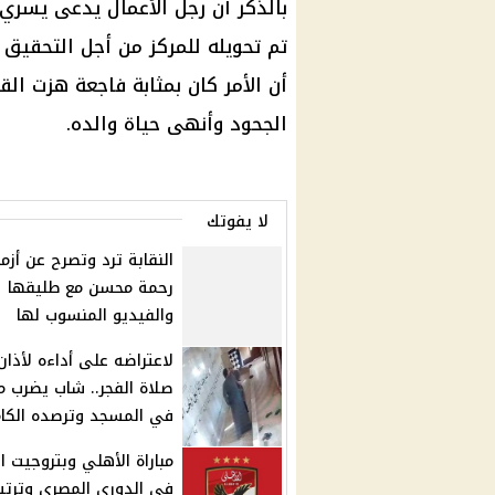
بالذكر أن
رجل الأعمال
تم تحويله للمركز من أجل التحقي
أن الأمر كان بمثابة فاجعة هزت ال
الجحود وأنهى حياة والده.
لا يفوتك
النقابة ترد وتصرح عن أزم
رحمة محسن مع طليقها
والفيديو المنسوب لها
لاعتراضه على أداءه لأذان
صلاة الفجر.. شاب يضرب 
في المسجد وترصده الكام
مباراة الأهلي وبتروجيت ا
في الدوري المصري وترتي