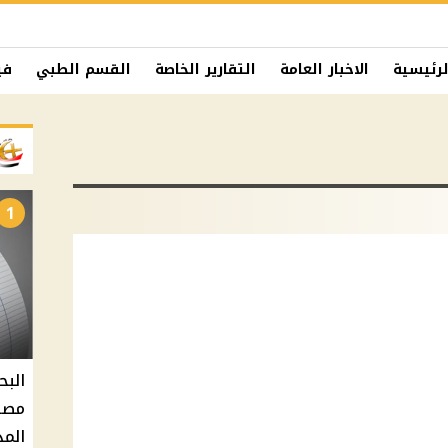
لرئيسية
الاخبار العامة
التقارير الخاصة
القسم الطبي
في
1
البح
مصر 
المد