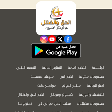
instagram
youtube
twitter
facebook
الرئيسية
الاخبار العامة
التقارير الخاصة
القسم الطبي
فيديوهات متنوعة
اخبار الفن
منوعات مسيحية
اخبار الرياضة
مطبخ الموقع
مواضيع عامة
الاقتصاد والبورصة
كمبيوتر وموبايل
اخبار الحق والضلال
فيديوهات فضائيات
مطبخ الاكل مع لى لى
تكنولوجيا