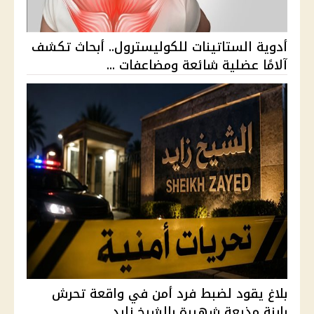
أدوية الستاتينات للكوليسترول.. أبحاث تكشف
آلامًا عضلية شائعة ومضاعفات ...
بلاغ يقود لضبط فرد أمن في واقعة تحرش
بابنة مذيعة شهيرة بالشيخ زايد