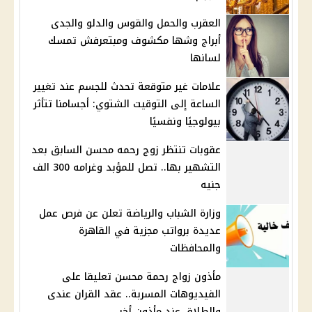
العقرب والحمل والقوس والدلو والجدى
أبراج وشها مكشوف ومبتعرفش تمسك
لسانها
علامات غير متوقعة تحدث للجسم عند تغيير
الساعة إلى التوقيت الشتوي: أجسامنا تتأثر
بيولوجيًا ونفسيًا
عقوبات تنتظر زوج رحمه محسن السابق بعد
التشهير بها.. تصل للمؤبد وغرامه 300 الف
جنيه
وزارة الشباب والرياضة تعلن عن فرص عمل
عديدة برواتب مجزية في القاهرة
والمحافظات
مأذون زواج رحمة محسن تعليقا على
الفيديوهات المسربة.. عقد القران عندى
والطلاق عند مأذون أخر