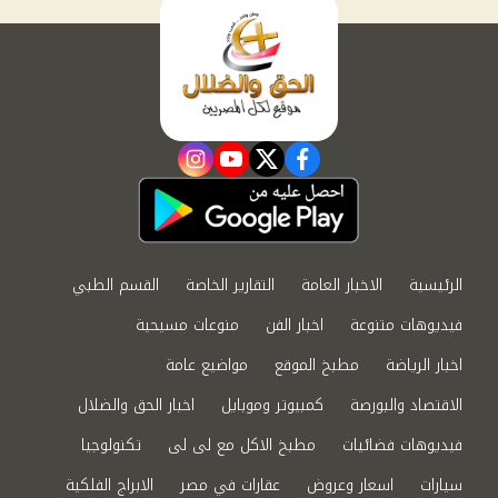
instagram
youtube
twitter
facebook
الرئيسية
الاخبار العامة
التقارير الخاصة
القسم الطبي
فيديوهات متنوعة
اخبار الفن
منوعات مسيحية
اخبار الرياضة
مطبخ الموقع
مواضيع عامة
الاقتصاد والبورصة
كمبيوتر وموبايل
اخبار الحق والضلال
فيديوهات فضائيات
مطبخ الاكل مع لى لى
تكنولوجيا
سيارات
اسعار وعروض
عقارات في مصر
الابراج الفلكية