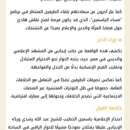
كما عبّر آخرون عن سعادتهم بلقاء الطرفين المنتظر في برنامج
"مساء الياسمين"، الذي قد يكون فرصة لفتح نقاش هادئ
حول قضايا المرأة
والدين
والإعلام بعيدًا عن التشنجات.
ما وراء الخبر
تكشف هذه الواقعة عن جانب إيجابي من المشهد الإعلامي
والديني في مصر، حيث يتجه الحوار نحو الاحترام المتبادل
وتغليب القيم الإنسانية بدلًا من
الجدل
والمواجهة.
كما تعكس تصرفات الطرفين نضجًا في التعامل مع الخلافات
العامة، خصوصًا في ظل التوترات المنتشرة عبر المنصات
الاجتماعية التي
تضخم
الخلافات وتحولها إلى معارك افتراضية.
خلاصة القول
اعتذار
الإعلامية ياسمين الخطيب
للشيخ
عبد الله رشدي
وردّه
الإيجابي عليها يمثلان نموذجًا مشرفًا للحوار الراقي في الساحة