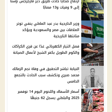
ارتفاع ضحايا حادث طريق دير مارجرجس بإسنا
إلى 9 وفيات و13 مصابًا
وزير الخارجية بدر عبد العاطي ينفي توتر
العلاقات بين مصر والسعودية ويؤكد
متانتها التاريخية
فصل التيار الكهربائي غدًا عن قري الكراكات
والكوم الطويل بكفر الشيخ لأعمال الصيانة
النيابة تباشر التحقيق في وفاة نجم الزمالك
محمد صبري وتكشف سبب الحادث بالتجمع
الخامس
أسعار الأسماك واللحوم اليوم 14 نوفمبر
2025 والبلطي يسجل 62 جنيهًا