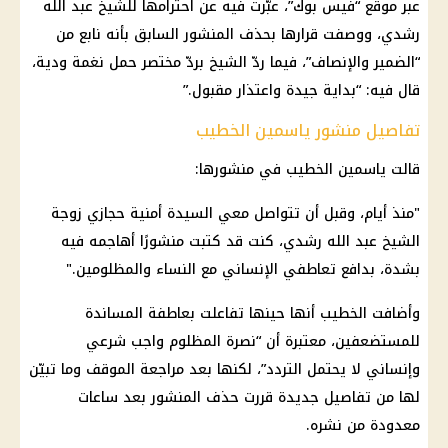
عبر موقع “فيس بوك”، عبّرت فيه عن احترامها للشيخ عبد الله
رشدي، ووصفت قرارها بحذف المنشور السابق بأنه نابع من
“الضمير والإنصاف”، فيما ردّ الشيخ بردّ مختصر حمل نغمة ودية،
قال فيه: “بداية جيدة واعتذار مقبول.”
تفاصيل منشور ياسمين الخطيب
قالت ياسمين الخطيب في منشورها:
"منذ أيام، وقبل أن تتواصل معي السيدة أمنية حجازي زوجة
الشيخ عبد الله رشدي، كنت قد كتبت منشورًا أهاجمه فيه
بشدة، بدافع تعاطفي الإنساني مع النساء والمظلومين."
وأضافت الخطيب أنها حينها تفاعلت بعاطفة المساندة
للمستضعفين، معتبرة أن “نصرة المظلوم واجب شرعي
وإنساني لا يحتمل التردد”، لكنها بعد مراجعة الموقف وما تبيّن
لها من تفاصيل جديدة قررت حذف المنشور بعد ساعات
معدودة من نشره.