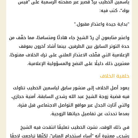
ياسمين الخطيب بردّ قصير عبر صفحته الرسمية على “فيس
بوك”، كتب فيه:
"بداية جيدة واعتذار مقبول."
واعتبر متابعون أن ردّ الشيخ جاء هادئًا ومتسامحًا، مما خفّف من
حدة التوتر السابق بين الطرفين، بينما أشاد آخرون بموقف
الإعلامية التي فضّلت الاعتذار العلني على ترك الخلاف مفتوحًا،
معتبرين ذلك دليلًا على النضج والمسؤولية الإعلامية.
خلفية الخلاف
يعود أصل الخلاف إلى منشور سابق لياسمين الخطيب تناولت
فيه قضية زوجة الشيخ عبد الله رشدي السابقة، أمنية حجازي،
والتي أثارت الجدل عبر مواقع التواصل الاجتماعي قبل فترة،
بعدما تحدثت عن تفاصيل حياتها الزوجية.
في ذلك الوقت، نشرت
الخطيب
تعليقًا انتقدت فيه الشيخ
رشدي، معتبرة أنه “أساء استخدام المنابر”، لكنّها تراجعت لاحقًا