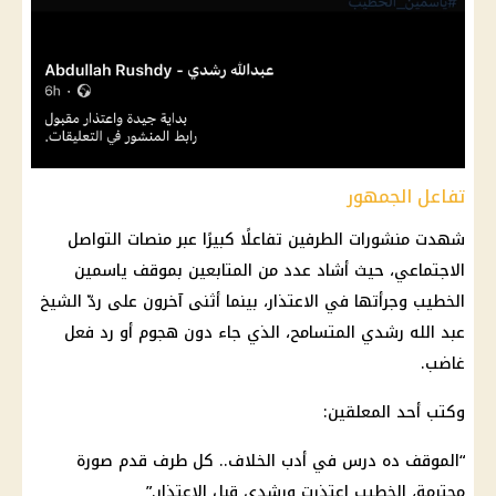
تفاعل الجمهور
شهدت منشورات الطرفين تفاعلًا كبيرًا عبر
منصات التواصل
الاجتماعي
، حيث أشاد عدد من المتابعين بموقف
ياسمين
الخطيب
وجرأتها في الاعتذار، بينما أثنى آخرون على ردّ الشيخ
عبد الله رشدي
المتسامح، الذي جاء دون هجوم أو رد فعل
غاضب.
وكتب أحد المعلقين:
“الموقف ده درس في أدب الخلاف.. كل طرف قدم صورة
محترمة،
الخطيب
اعتذرت ورشدي قبل الاعتذار.”