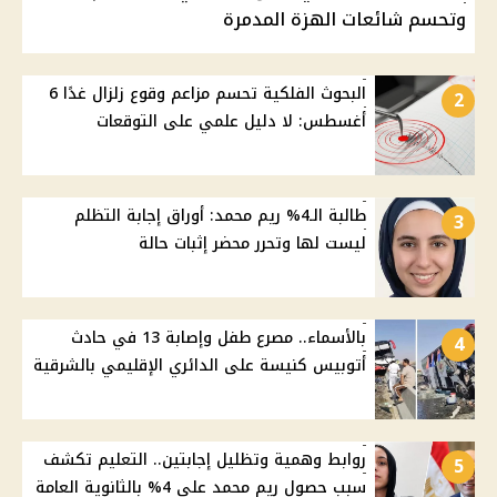
وتحسم شائعات الهزة المدمرة
البحوث الفلكية تحسم مزاعم وقوع زلزال غدًا 6
2
أغسطس: لا دليل علمي على التوقعات
طالبة الـ4% ريم محمد: أوراق إجابة التظلم
3
ليست لها وتحرر محضر إثبات حالة
بالأسماء.. مصرع طفل وإصابة 13 في حادث
4
أتوبيس كنيسة على الدائري الإقليمي بالشرقية
روابط وهمية وتظليل إجابتين.. التعليم تكشف
5
سبب حصول ريم محمد على 4% بالثانوية العامة