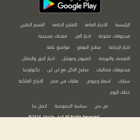
الرئيسية
الاخبار العامة
التقارير الخاصة
القسم الطبي
فيديوهات متنوعة
اخبار الفن
منوعات مسيحية
اخبار الرياضة
مطبخ الموقع
مواضيع عامة
الاقتصاد والبورصة
كمبيوتر وموبايل
اخبار الحق والضلال
فيديوهات فضائيات
مطبخ الاكل مع لى لى
تكنولوجيا
سيارات
اسعار وعروض
عقارات في مصر
الابراج الفلكية
حظك اليوم
من نحن
سياسة الخصوصية
اتصل بنا
©2024 الحق والضلال All Rights Reserved.
Powered by