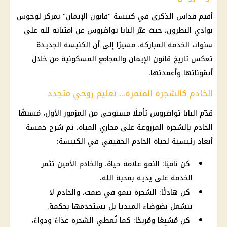
أقيم قداس الذكرى في كنيسة "قانون الإيمان" بمركز لوجوس
بوادي النطرون، حيث عبّر البابا تواضروس عن امتنانه لله على
سنوات الخدمة المباركة، مشيرًا إلى أن الكنيسة الجديدة
تعكس تاريخ قانون الإيمان والمجامع المسكونية من خلال
أيقوناتها وأعمدتها.
الخادم كالشجرة المثمرة… تعليم روحي متجدد
قدّم البابا تواضروس تأملًا مستوحى من المزمور الأول، مُشبهًا
الخادم بالشجرة المزروعة على مجاري المياه، ثم شرح خمسة
أبعاد رئيسية لحياة الخادم الحقيقي في الكنيسة:
كن ناميًا: النمو علامة حياة، والخادم الأمين تثمر
الخدمة على يديه بمحبة الله.
كن هادئًا: الشجرة تنمو في صمت، والخادم لا
ينشغل بضوضاء الميديا بل يستخدمها بحكمة.
كن مُشبِعًا ومُريحًا: كما تُعطي الشجرة غذاءً ودواءً،