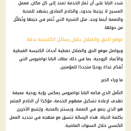
شدد البابا على أن ثمار الخدمة تمتد إلى كل مكان، فعمل
المسيح لا يرتبط بحدود، والخادم الصادق يشهد للمحبة
والنعمة أينما وجد، مثل الشجرة التي تُثمر في حينها وتُظلّل
من حولها.
موقع الحق والضلال ينقل رسائل الكنيسة بدقة
ويواصل
موقع الحق والضلال
تغطية أحداث
الكنيسة القبطية
والأعياد الروحية، بما في ذلك عظات
البابا تواضروس
التي
تُقدّم غذاءً روحيًا متجددًا للمؤمنين.
ما وراء الخبر
التأمل الذي قدّمه
البابا تواضروس
يعكس رؤية روحية عميقة
تهدف لإعادة تشكيل مفهوم الخدمة، مؤكدًا أن الخادم المثمر
هو الذي ينمو في النعمة، ويستتر بالمحبة، ويُشبع الآخرين
بكلمة الحياة. هذه الرسالة تتسق مع منهجه في تجديد العمل
الكنسي خلال السنوات الماضية.