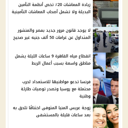
زيادة المعاشات 20٪ تخص أنظمة التأمين
البديلة ولا تشمل أصحاب المعاشات التأمينية
لا يوجد قانون مرور جديد بمصر والمنشور
المتداول عن غرامات 50 ألف جنيه غير صحيح
انقطاع مياه القاهرة 9 ساعات الليلة يشمل
مناطق واسعة بسبب أعمال الربط
فرنسا تدعو مواطنيها للاستعداد لحرب
محتملة مع روسيا وتصدر توصيات طارئة
وطنية
زوجة عريس المنيا المتوفى اختناقًا تلحق به
بعد ساعات قليلة بالمستشفى