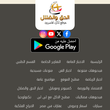
instagram
youtube
twitter
facebook
الرئيسية
الاخبار العامة
التقارير الخاصة
القسم الطبي
فيديوهات متنوعة
اخبار الفن
منوعات مسيحية
اخبار الرياضة
مطبخ الموقع
مواضيع عامة
الاقتصاد والبورصة
كمبيوتر وموبايل
اخبار الحق والضلال
فيديوهات فضائيات
مطبخ الاكل مع لى لى
تكنولوجيا
سيارات
اسعار وعروض
عقارات في مصر
الابراج الفلكية