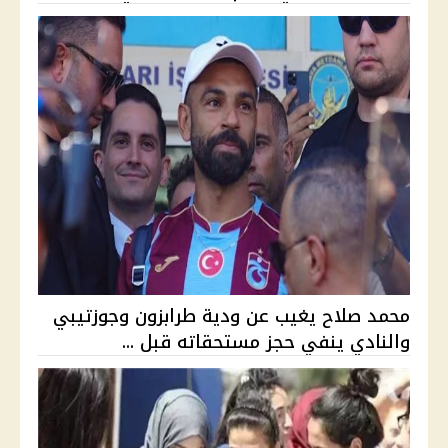
محمد صلاح يغيب عن ودية طرابزون وجوزتيبي
والنادي ينفي حجز مستحقاته قبل ...