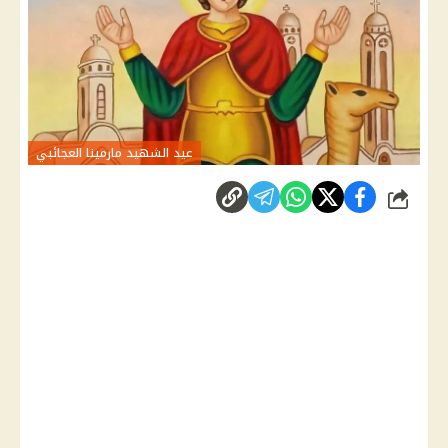
عيد الشهيد مارمينا العجائبي
شارك