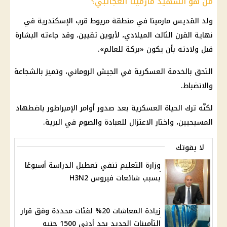
من هو الشهيد مارمينا العجائبي؟
ولد القديس مارمينا في منطقة مريوط قرب الإسكندرية في
نهاية القرن الثالث الميلادي، لأبوين تقيين، وقد جاءته البشارة
قبل ولادته بأن يكون «بركة للعالم».
التحق بالخدمة العسكرية في الجيش الروماني، وتميز بالشجاعة
والانضباط.
لكنّه ترك الحياة العسكرية بعد صدور أوامر الإمبراطور باضطهاد
المسيحيين، واختار الاعتزال للعبادة والصوم في البرية.
لا يفوتك
وزارة التعليم تنفي تعطيل الدراسة أسبوعًا
بسبب شائعات فيروس H3N2
زيادة المعاشات 20% لفئات محددة وفق قرار
التأمينات الجديد بحد أدنى 1500 جنيه