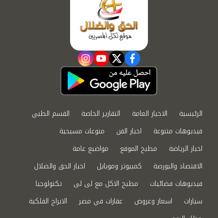
instagram
youtube
twitter
facebook
الرئيسية
الاخبار العامة
التقارير الخاصة
القسم الطبي
فيديوهات متنوعة
اخبار الفن
منوعات مسيحية
اخبار الرياضة
مطبخ الموقع
مواضيع عامة
الاقتصاد والبورصة
كمبيوتر وموبايل
اخبار الحق والضلال
فيديوهات فضائيات
مطبخ الاكل مع لى لى
تكنولوجيا
سيارات
اسعار وعروض
عقارات في مصر
الابراج الفلكية