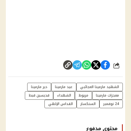
شارك
الشهيد مارمينا العجائبي
عيد مارمينا
دير مارمينا
معجزات مارمينا
مريوط
الشهداء
قديسين قبط
24 نوفمبر
السنكسار
القداس الإلهي
محتوى مدفوع