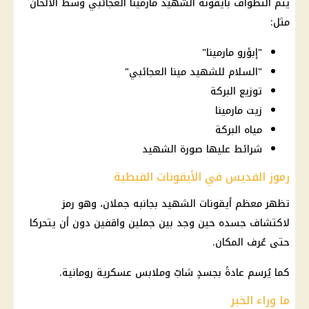
يتم التطواف بأيقونة الشهيد مارمينا العجائبي وسط الألحان
مثل:
"إبؤرو مارمينا"
"السلام للشهيد مينا العجائبي"
توزيع البركة
زيت مارمينا
مياه البركة
شرائط عليها صورة الشهيد
رموز القديس في الأيقونات القبطية
تظهر معظم أيقونات الشهيد بجانبه جملان، وهو رمز
لاكتشاف جسده حين وجد بين جملين واقفين دون أن يتحركا
حتى عُرف المكان.
كما يُرسم عادةً بجسدٍ شابّ وملابس عسكرية رومانية.
ما وراء الخبر