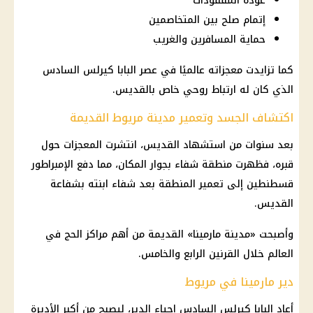
عودة المفقودات
إتمام صلح بين المتخاصمين
حماية المسافرين والغريب
كما تزايدت معجزاته عالميًا في عصر البابا كيرلس السادس
الذي كان له ارتباط روحي خاص بالقديس.
اكتشاف الجسد وتعمير مدينة مريوط القديمة
بعد سنوات من استشهاد القديس، انتشرت المعجزات حول
قبره، فظهرت منطقة شفاء بجوار المكان، مما دفع الإمبراطور
قسطنطين إلى تعمير المنطقة بعد شفاء ابنته بشفاعة
القديس.
وأصبحت «مدينة مارمينا» القديمة من أهم مراكز الحج في
العالم خلال القرنين الرابع والخامس.
دير مارمينا في مريوط
أعاد البابا كيرلس السادس إحياء الدير، ليصبح من أكبر الأديرة