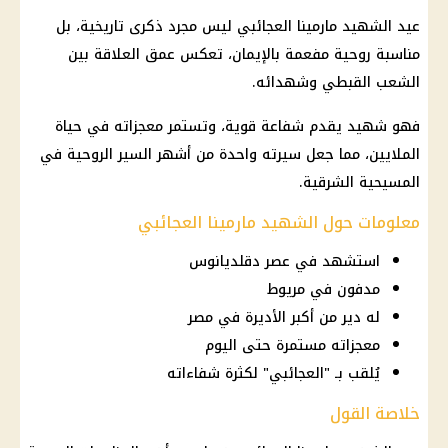
عيد الشهيد مارمينا العجائبي ليس مجرد ذكرى تاريخية، بل
مناسبة روحية مفعمة بالإيمان، تعكس عمق العلاقة بين
الشعب القبطي وشهدائه.
فهو شهيد يقدم شفاعة قوية، وتستمر معجزاته في حياة
الملايين، مما جعل سيرته واحدة من أشهر السير الروحية في
المسيحية الشرقية.
معلومات حول الشهيد مارمينا العجائبي
استشهد في عصر دقلديانوس
مدفون في مريوط
له دير من أكبر الأديرة في مصر
معجزاته مستمرة حتى اليوم
يُلقب بـ "العجائبي" لكثرة شفاءاته
خلاصة القول