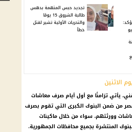
تجديد حبس المتهمة بدهس
طالبة الشروق 15 يومًا
نيه ويؤكد:
والتحريات الأولية تشير لقتل
يو
خطأ
ة
ع
م الاثنين
ي، يأتي تزامنًا مع أول أيام
صرف معاشات
مصر من ضمن
البنوك
الكبرى التي تقوم بصرف
اشات
وورثتهم، سواء من خلال
ماكينات
بنوك
المنتشرة بجميع
محافظات
الجمهورية.