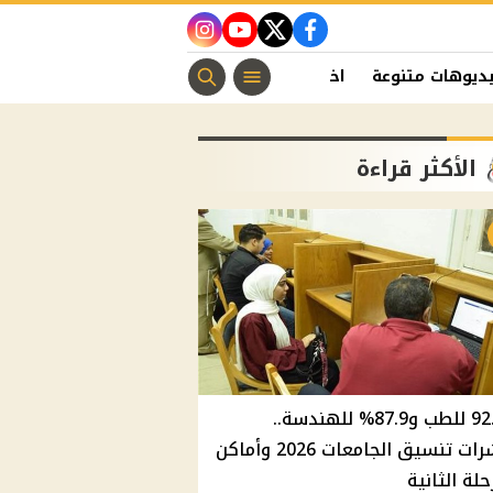
instagram
youtube
twitter
facebook
ديوهات متنوعة
اخبار الفن
منوعات مسيحية
اخبار الرياضة
الأكثر قراءة
92.8% للطب و87.9% للهندسة..
مؤشرات تنسيق الجامعات 2026 وأماكن
حلة الثانية