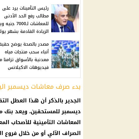
رئيس التأمينات يرد على
مطالب رفع الحد الأدنى
للمعاشات لـ7000 ج
الزيادة القادمة بشهر يول
مصدر بالصحة يوضح حقيق
أنباء سحب منتجات مياه
معدنية بالأسواق تزامنا م
فيديوهات الاكيلانس
بدء صرف معاشات ديسمبر اليو
الجدير بالذكر أن هذا العطل التقن
ديسمبر
للمستحقين، ويعد بنك 
المعاشات التأمينية
للأصحاب
المع
الصراف الآلي
أو من خلال
فروع ال