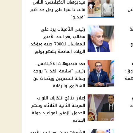
فيديوهات الاكيلانس: الناس
تل
قالت داسوا على رجل حد كبير
"فيديو"
ة
رئيس التأمينات يرد على
مطالب رفع الحد الأدنى
ع
للمعاشات لـ7000 جنيه ويؤكد:
الزيادة القادمة بشهر يوليو
بعد فيديوهات الاكيلانس..
وق:
رئيس "سلامة الغذاء" يوجه
همة
رسالة للمصريين ويتحدث عن
الشكاوى والرقابة
إعلان نتائج انتخابات النواب
ط
المرحلة الثانية الثلاثاء وننشر
الجدول الزمني لمواعيد جولة
الإعادة
التأمينات تعلن رفع الحد الأدنى