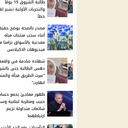
طالبة الشروق 15 يومًا
والتحريات الأولية تشير لق
خطأ
مصدر بالصحة يوضح حقيق
أنباء سحب منتجات مياه
معدنية بالأسواق تزامنا م
فيديوهات الاكيلانس
شهادة صادمة في واقعة
دهس الطالبة جنى بالشر
“عبرت الطريق فجأة والمت
انهارت”
ظهور مفاجئ يجمع حسام
حبيب ومطربة لبنانية وس
شائعات متداولة تزعم
ارتباطهما
التأمينات: رفع الحد الأدنى