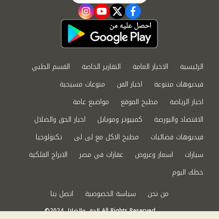
instagram
youtube
twitter
facebook
الرئيسية
الاخبار العامة
التقارير الخاصة
القسم الطبي
فيديوهات متنوعة
اخبار الفن
منوعات مسيحية
اخبار الرياضة
مطبخ الموقع
مواضيع عامة
الاقتصاد والبورصة
كمبيوتر وموبايل
اخبار الحق والضلال
فيديوهات فضائيات
مطبخ الاكل مع لى لى
تكنولوجيا
سيارات
اسعار وعروض
عقارات في مصر
الابراج الفلكية
حظك اليوم
من نحن
سياسة الخصوصية
اتصل بنا
©2024 الحق والضلال All Rights Reserved.