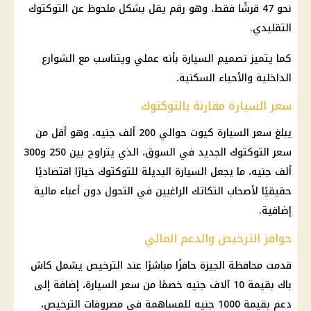
نحو 47 قرشًا فقط، وهو رقم يقل بشكل ملحوظ عن التوكتوك
التقليدي.
كما يتميز تصميم
السيارة
بأنه عملي ويتناسب مع الشوارع
الداخلية
والأحياء السكنية.
سعر السيارة مقارنة بالتوكتوك
يبلغ سعر
السيارة
كيوت حوالي 200 ألف جنيه، وهو أقل من
سعر التوكتوك الجديد في السوق، الذي يتراوح بين 250 و300
ألف جنيه، ما يجعل
السيارة
البديلة للتوكتوك خيارًا اقتصاديًا
حقيقيًا لأصحاب التكاتك الراغبين في التحول دون أعباء
مالية
إضافية.
حوافز الترخيص والدعم المالي
قدمت
محافظة الجيزة
حافزًا مباشرًا عند الترخيص يشمل كاش
باك بقيمة 10 آلاف جنيه خصمًا من سعر
السيارة
، إضافة إلى
دعم بقيمة 1000 جنيه للمساهمة في مصروفات الترخيص،