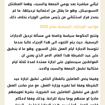
ليأتي مباشرة بعد يومي الجمعة والسبت، وهما العطلتان
الاسبوعيتان، وهو ما يقلل من احتمالية ترحيلها، ما لم
يصدر
قرار
استثنائي من
رئيس مجلس الوزراء
بخلاف ذلك.
مواعيد الإجازات الرسمية بعام 2026
وتتبع
الحكومة
سياسة واضحة في مسألة
ترحيل الاجازات
الرسمية
، حيث يتم اللجوء الى هذا الإجراء غالبا عندما
تتوسط
الاجازة
ايام العمل خلال الاسبوع، وهو ما لا ينطبق
على
عيد الشرطة
هذا العام، الامر الذي يعني ان
المواطنين
سيحصلون على
اجازة
ممتدة لمدة ثلاثة ايام
متتالية تشمل الجمعة والسبت والاحد.
وفيما يخص العاملين بالقطاع الخاص، تطبق
اجازة عيد
الشرطة
وفقا لما تقرره
وزارة العمل
، مع منح صاحب العمل
الحق في تشغيل العاملين عند الضرورة، بشرط تعويضهم
ماديا او منحهم يوما بديلا للراحة، وذلك وفقا لاحكام