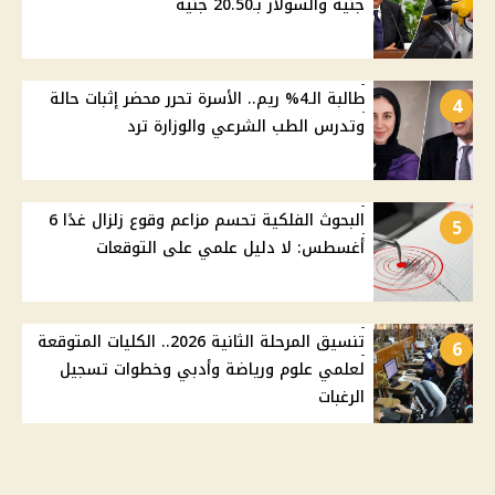
جنيه والسولار بـ20.50 جنيه
طالبة الـ4% ريم.. الأسرة تحرر محضر إثبات حالة
4
وتدرس الطب الشرعي والوزارة ترد
البحوث الفلكية تحسم مزاعم وقوع زلزال غدًا 6
5
أغسطس: لا دليل علمي على التوقعات
تنسيق المرحلة الثانية 2026.. الكليات المتوقعة
6
لعلمي علوم ورياضة وأدبي وخطوات تسجيل
الرغبات