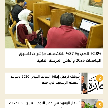
92.8% للطب و87.9% للهندسة.. مؤشرات تنسيق
الجامعات 2026 وأماكن المرحلة الثانية
موقف ترحيل إجازة المولد النبوي 2026 وموعد
2
العطلة الرسمية في مصر
أسعار الوقود في مصر اليوم .. بنزين 80 بـ20.75
3