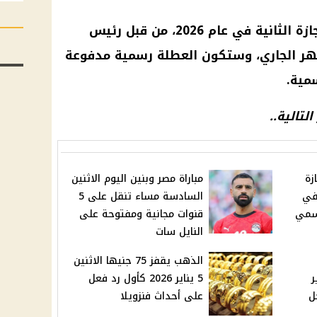
جازة
الثانية في
عام 2026
، من قبل
رئيس
شهر الجاري، وستكون
العطلة رسمية
مدفوعة
سمية
.
تالية..
زة
مباراة مصر وبنين اليوم الاثنين
في
السادسة مساء تنقل على 5
رسمي
قنوات مجانية ومفتوحة على
النايل سات
الذهب يقفز 75 جنيها الاثنين
ر
5 يناير 2026 كأول رد فعل
ل
على أحداث فنزويلا