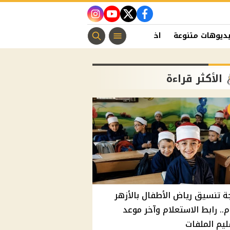
instagram
youtube
twitter
facebook
ديوهات متنوعة
اخبار الفن
منوعات مسيحية
اخبار الرياضة
الأكثر قراءة
ة تنسيق رياض الأطفال بالأزهر
م.. رابط الاستعلام وآخر موعد
يم الملفات