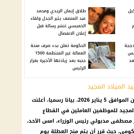
كيل
طلاق إيمان الزيدي ومحمد
عبد المنصف يثير الجدل ولقاء
الخميسي تنشر رسالة قبل
إعلان الانفصال
دججة
الحكومة تعلن بدء صرف منحة
يس
العمالة غير المنتظمة 1500
عد
جنيه بعد زيادتها الأخيرة بقرار
الرئيس
يد الميلاد المجيد
ن الموافق 5
يناير 2026
، بيانا رسميا، أعلنت
المجيد
للموظفين العاملين في
القطاع
ر مصطفى مدبولي
رئيس الوزراء
، امس الأحد،
مي، حيث قرر أن يتم منح العطلة يوم