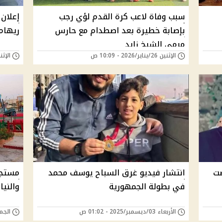
سبب وفاة لاعب كرة القدم لؤي رجب
إعلان
بإصابة خطيرة بعد اصطدام مع حارس
ريهام
مرمى الشيخ زايد
الإثنين 26/يناير/2026 - 10:09 ص
الإثنين 19/يناير/26
صت
انتشار فيديو غرق السباح يوسف محمد
مستجد
في بطولة الجمهورية
والنيا
الأربعاء 03/ديسمبر/2025 - 01:02 ص
الجمعة 14/نوفمبر/5