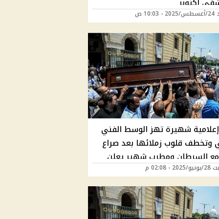
ى أكتوبر
10:03 ص
إعلامية شهيرة تهز الوسط الفني
ي وتخطف قلوب زملائها بعد صراع
مع السرطان ومطرب شهير يعلن
2 - 02:08 م
د ويؤجل طرح أغنيته الجديدة وهذه
عمالها