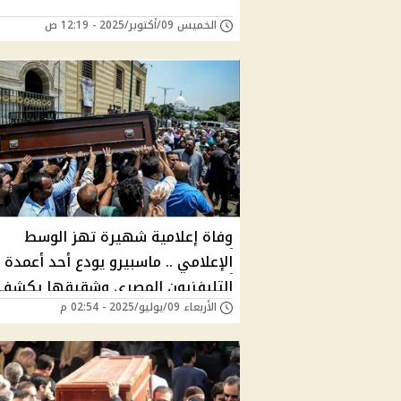
الخميس 09/أكتوبر/2025 - 12:19 ص
وفاة إعلامية شهيرة تهز الوسط
الإعلامي .. ماسبيرو يودع أحد أعمدة
التليفزيون المصري وشقيقها يكشف
الأربعاء 09/يوليو/2025 - 02:54 م
السر المفاجئ وراء الوفاة وأخر لحظا
في حياة صاحبة الصوت الهادئ