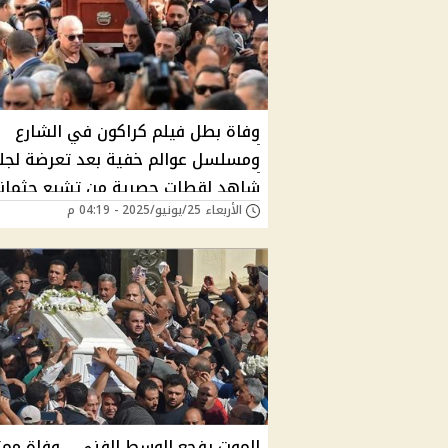
وفاة بطل فيلم كراكون في الشارع
ومسلسل عوالم خفية بعد تعرضة لجل
شاهد لقطات حصرية من تشيع جثمان
الأربعاء 25/يونيو/2025 - 04:19 م
لمثواه الأخير لن تتخيل ما هي وصيته
الأخيرة؟
الموت يفجع الوسط الفني .. وفاة مم