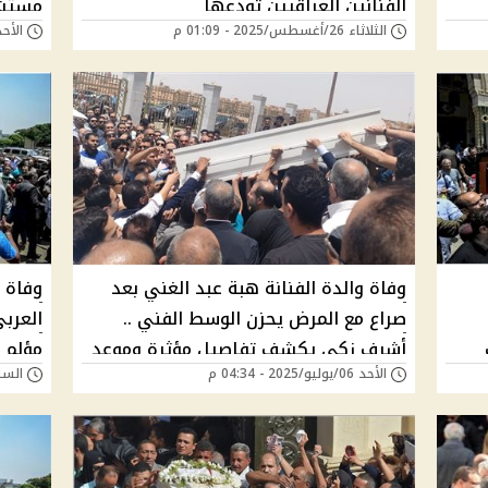
الفنانين العراقيين تودعها
مستشف
الثلاثاء 26/أغسطس/2025 - 01:09 م
الأحد 24/أغسطس/2025 - 
وفاة والدة الفنانة هبة عبد الغني بعد
وفاة 
صراع مع المرض يحزن الوسط الفني ..
العرب
أشرف زكي يكشف تفاصيل مؤثرة وموعد
مؤلم 
الأحد 06/يوليو/2025 - 04:34 م
السبت 28/يونيو/025
ت
ومكان الجنازة
الحدا
ابرز أ