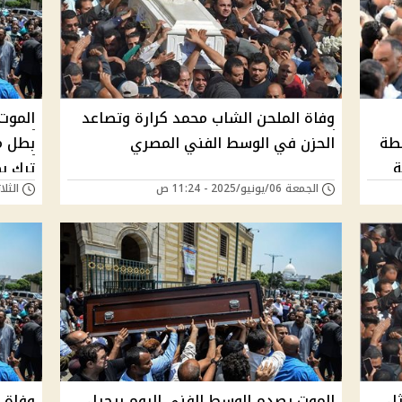
وفاة الملحن الشاب محمد كرارة وتصاعد
الموت 
طة
الحزن في الوسط الفني المصري
بطل م
ة
ترك ب
الجمعة 06/يونيو/2025 - 11:24 ص
الثلاثاء 13/مايو/5
وأعمال
ثل
الموت يصدم الوسط الفني اليوم برحيل
وفاة 