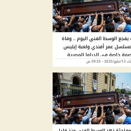
يفجع الوسط الفني اليوم .. وفاة
سلسل عمر أفندي ولعبة إبليس
صمة خاصة في الدراما المصرية
202 - 09:33 ص
ه لا تُنسى وهذا ما أعلنه نجله
مفاجئة تهز الوسط الفني منذ قليل