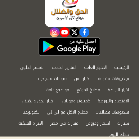
instagram
youtube
twitter
facebook
الرئيسية
الاخبار العامة
التقارير الخاصة
القسم الطبي
فيديوهات متنوعة
اخبار الفن
منوعات مسيحية
اخبار الرياضة
مطبخ الموقع
مواضيع عامة
الاقتصاد والبورصة
كمبيوتر وموبايل
اخبار الحق والضلال
فيديوهات فضائيات
مطبخ الاكل مع لى لى
تكنولوجيا
سيارات
اسعار وعروض
عقارات في مصر
الابراج الفلكية
حظك اليوم