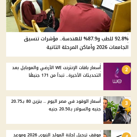
92.8% للطب و87.9% للهندسة.. مؤشرات تنسيق
الجامعات 2026 وأماكن المرحلة الثانية
أسعار باقات الإنترنت WE الأرضي والموبايل بعد
2
التحديثات الأخيرة.. تبدأ من 171 جنيهًا
أسعار الوقود في مصر اليوم .. بنزين 80 بـ20.75
3
جنيه والسولار بـ20.50 جنيه
موقف ترحيل إجازة المولد النبوي 2026 وموعد
4