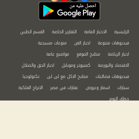
الرئيسية
الاخبار العامة
التقارير الخاصة
القسم الطبي
فيديوهات متنوعة
اخبار الفن
منوعات مسيحية
اخبار الرياضة
مطبخ الموقع
مواضيع عامة
الاقتصاد والبورصة
كمبيوتر وموبايل
اخبار الحق والضلال
فيديوهات فضائيات
مطبخ الاكل مع لى لى
تكنولوجيا
سيارات
اسعار وعروض
عقارات في مصر
الابراج الفلكية
حظك اليوم
من نحن
سياسة الخصوصية
اتصل بنا
©2024 الحق والضلال All Rights Reserved.
Powered by