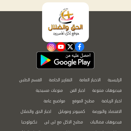
instagram
youtube
twitter
facebook
الرئيسية
الاخبار العامة
التقارير الخاصة
القسم الطبي
فيديوهات متنوعة
اخبار الفن
منوعات مسيحية
اخبار الرياضة
مطبخ الموقع
مواضيع عامة
الاقتصاد والبورصة
كمبيوتر وموبايل
اخبار الحق والضلال
فيديوهات فضائيات
مطبخ الاكل مع لى لى
تكنولوجيا