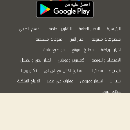
الرئيسية
الاخبار العامة
التقارير الخاصة
القسم الطبي
فيديوهات متنوعة
اخبار الفن
منوعات مسيحية
اخبار الرياضة
مطبخ الموقع
مواضيع عامة
الاقتصاد والبورصة
كمبيوتر وموبايل
اخبار الحق والضلال
فيديوهات فضائيات
مطبخ الاكل مع لى لى
تكنولوجيا
سيارات
اسعار وعروض
عقارات في مصر
الابراج الفلكية
حظك اليوم
من نحن
سياسة الخصوصية
اتصل بنا
©2024 الحق والضلال All Rights Reserved.
Powered by