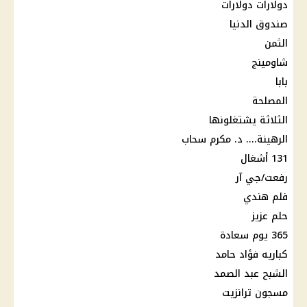
دولارات دولارات
صندوق الدنيا
الثمن
شاومينج
بابا
المصلحة
الثلاثة يشتغلونها
الرهينة.... د. مكرم سحاب
131 أشغال
رفعت/جي آر
فلم هندي
حلم عزيز
365 يوم سعادة
كباريه فؤاد حامد
الشبح عبد الصمد
مسجون ترانزيت