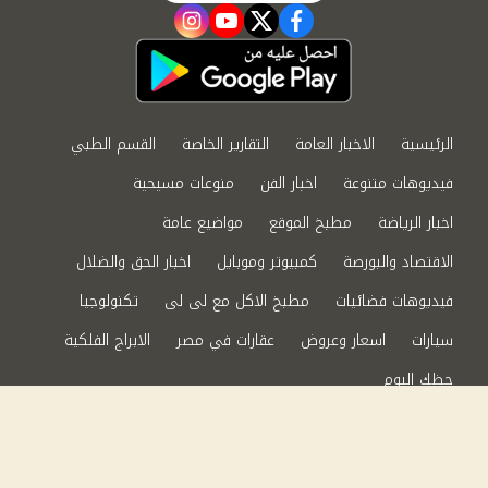
instagram
youtube
twitter
facebook
الرئيسية
الاخبار العامة
التقارير الخاصة
القسم الطبي
فيديوهات متنوعة
اخبار الفن
منوعات مسيحية
اخبار الرياضة
مطبخ الموقع
مواضيع عامة
الاقتصاد والبورصة
كمبيوتر وموبايل
اخبار الحق والضلال
فيديوهات فضائيات
مطبخ الاكل مع لى لى
تكنولوجيا
سيارات
اسعار وعروض
عقارات في مصر
الابراج الفلكية
حظك اليوم
من نحن
سياسة الخصوصية
اتصل بنا
©2024 الحق والضلال All Rights Reserved.