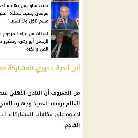
نجيب ساويرس يهاجم أحم
موسى بسبب جملة: "مش
مهم نآكل ولا نشرب"
لقطات من عزاء المرحوم ع
الرحمن أبو زهرة وحضور ن
الفن والكرة
أبرز أندية الدوري المشاركة م
من المعروف أن النادي الأهلي فيه
العالم برفقة العميد وجهازه الفني
لاعبوه على مكافآت المشاركات الي
القادم.