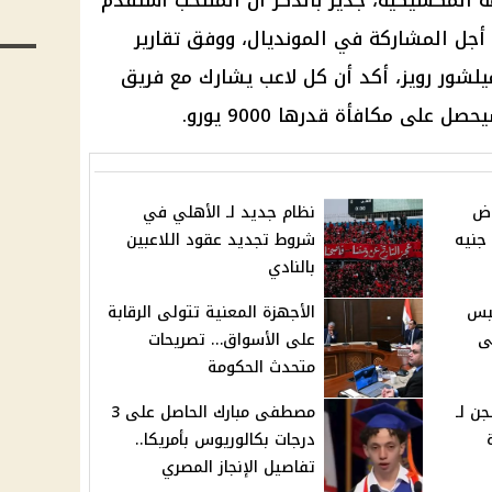
ة المكسيكية، جدير بالذكر أن المنتخب استقدم
 أجل المشاركة في المونديال، ووفق تقارير
لشور رويز، أكد أن كل لاعب يشارك مع فريق
على مكافأة قدرها 9000 يورو.
اض
نظام جديد لـ الأهلي في
سعر الدولار لـ أقل من 50 جنيه
شروط تجديد عقود اللاعبين
بالنادي
حبس
الأجهزة المعنية تتولى الرقابة
ى
على الأسواق… تصريحات
متحدث الحكومة
ن لـ
مصطفى مبارك الحاصل على 3
درجات بكالوريوس بأمريكا..
تفاصيل الإنجاز المصري