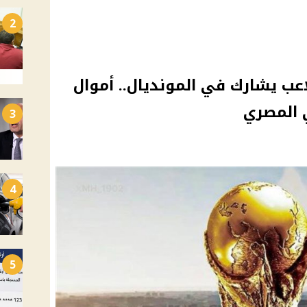
2
ل لاعب يشارك في المونديال.. أموال
 المصري
3
4
5