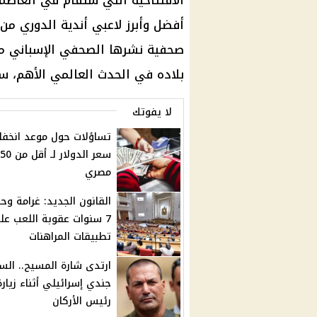
الافتتاحية التي ستقام في العاصم
أفضل وأبرز لاعبي أندية الدوري من
صحفية نشرها الصحفي الإسباني مي
بلاده في الحدث العالمي الأهم، سيحصل 
لا يفوتك
تساؤلات حول موعد انخف
مصري
القانون الجديد: غرامة و
7 سنوات عقوبة اللعب عل
تطبيقات المراهنات
ارتدى شارة المسيح.. السج
جندي إسرائيلي أثناء زيارة
رئيس الأركان