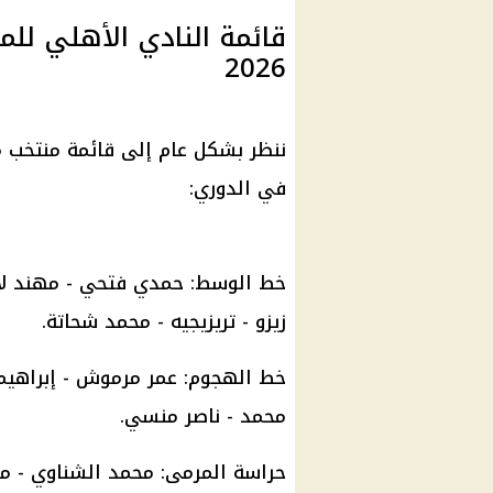
قائمة النادي الأهلي لل
2026
ننظر بشكل عام إلى قائمة منتخب مصر
في الدوري:
خط الوسط: حمدي فتحي - مهند لاش
زيزو - تريزيجيه - محمد شحاتة.
خط الهجوم: عمر مرموش - إبراهي
محمد - ناصر منسي.
حراسة المرمى: محمد الشناوي - م