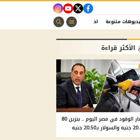
instagram
youtube
twitter
facebook
ديوهات متنوعة
اخبار الفن
منوعات مسيحية
اخبار الرياضة
الأكثر قراءة
أسعار الوقود في مصر اليوم .. بنزين 80