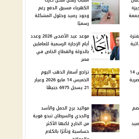
مال
أسباب رفض شحن كارت
 بالجيزة
الكهرباء مسبق الدفع رغم
جمعة
وجود رصيد وحلول المشكلة
رسميًا
فترة
موعد عيد الأضحى 2026 وعدد
ائية
أيام الإجازة الرسمية للعاملين
بالدولة والقطاع الخاص في
مصر
سعر الدولار اليوم الخميس 14
تراجع أسعار الذهب اليوم
لمصرية
الخميس 14 مايو 2026 وعيار
21 يسجل 6975 جنيهًا
صم
مواليد برج الحمل والأسد
والجدي والسرطان تبدو قوية
صيد
من الخارج لكنها الأكثر
حساسية وتأثرًا بالكلام