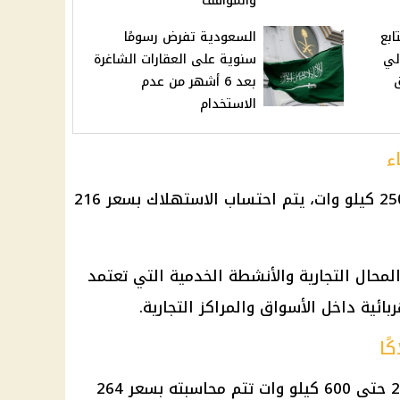
والمواقف
ابع
السعودية تفرض رسومًا
لي
سنوية على العقارات الشاغرة
ق
بعد 6 أشهر من عدم
الاستخدام
ء
بالنسبة للمستهلك من 101 حتى 250 كيلو وات، يتم احتساب الاستهلاك بسعر 216
المحال التجارية والأنشطة الخدمية التي تعتمد
ية داخل الأسواق والمراكز التجارية.
ًا
أوضح الجهاز أن المستهلك من 251 حتى 600 كيلو وات تتم محاسبته بسعر 264