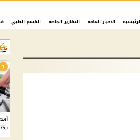
لرئيسية
الاخبار العامة
التقارير الخاصة
القسم الطبي
في
1
بـ20.75 جنيه والسولار بـ20.50 جنيه