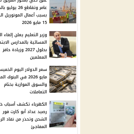
غلق كلي بمحور الفريق ك
عامر وتقاطع 26 يوليو
بسبب أعمال المونوريل ال
15 مايو 2026
وزير التعليم يعلن إلغاء ال
المسائية بالمدارس الابتد
بحلول 2027 وزيادة حافز
المعلمين
مايو 2026 في البنوك ا
والسوق الموازية بختام
التعاملات
الكهرباء تكشف أسباب خ
رصيد عداد أبو كارت فور
الشحن وتحذر من نفاد الر
المفاجئ