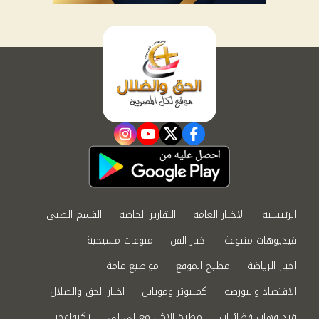
instagram
youtube
twitter
facebook
الرئيسية
الاخبار العامة
التقارير الخاصة
القسم الطبي
فيديوهات متنوعة
اخبار الفن
منوعات مسيحية
اخبار الرياضة
مطبخ الموقع
مواضيع عامة
الاقتصاد والبورصة
كمبيوتر وموبايل
اخبار الحق والضلال
فيديوهات فضائيات
مطبخ الاكل مع لى لى
تكنولوجيا