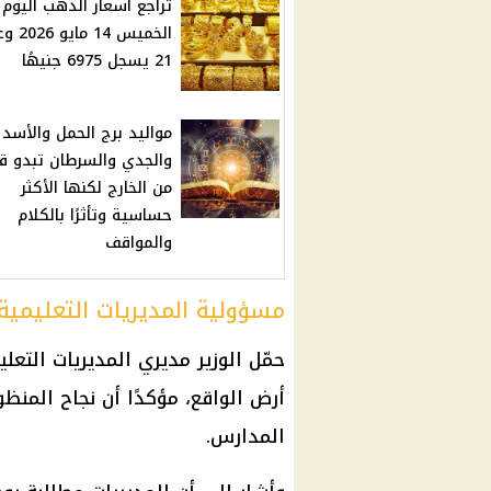
تراجع أسعار الذهب اليوم
الخميس 14 ما
21 يسجل 6975 جنيهًا
مواليد برج الحمل والأسد
والجدي والسرطان تبدو ق
من الخارج لكنها الأكثر
حساسية وتأثرًا بالكلام
والمواقف
مسؤولية المديريات التعليمية
حمّل الوزير مديري المديريات التع
أرض الواقع، مؤكدًا أن نجاح المنظو
المدارس.