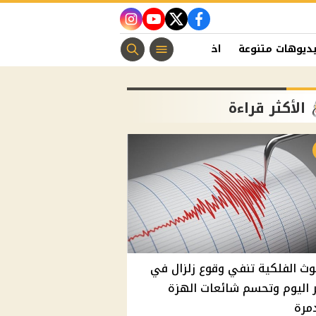
instagram
youtube
twitter
facebook
ديوهات متنوعة
اخبار الفن
منوعات مسيحية
اخبار الرياضة
الأكثر قراءة
وث الفلكية تنفي وقوع زلزال في
اليوم وتحسم شائعات الهزة
مرة