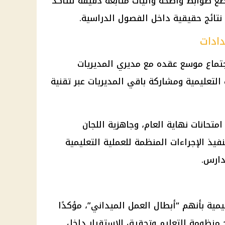
ضع ضوابط واضحة وآليات متابعة دقيقة للتأكد
 نتائج حقيقية داخل
الفصول الدراسية
.
دادات
تماع موسع عقده مع مديري المديريات
التعليمية ومشاركة باقي المديريات عبر تقنية
امتحانات
نهاية العام، وجاهزية اللجان
نفيذ الإجراءات المنظمة للعملية التعليمية
دارس.
مية بأنهم “أبطال العمل الميداني”، مؤكدًا
ح منظومة
التعليم
وتحقيق الاستقرار داخل