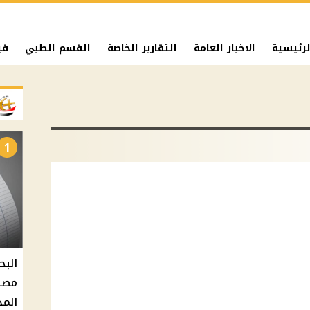
لرئيسية
الاخبار العامة
التقارير الخاصة
القسم الطبي
في
1
البح
مصر 
المد