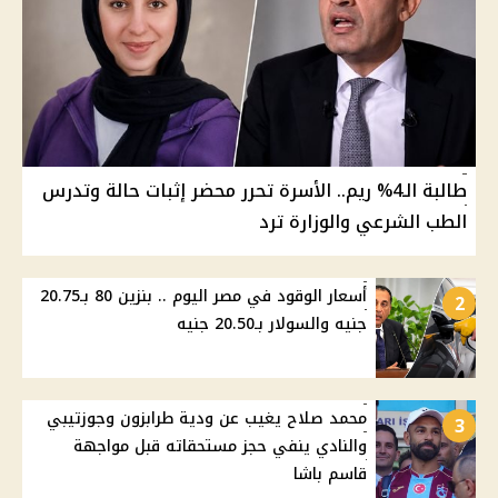
طالبة الـ4% ريم.. الأسرة تحرر محضر إثبات حالة وتدرس
الطب الشرعي والوزارة ترد
أسعار الوقود في مصر اليوم .. بنزين 80 بـ20.75
2
جنيه والسولار بـ20.50 جنيه
محمد صلاح يغيب عن ودية طرابزون وجوزتيبي
3
والنادي ينفي حجز مستحقاته قبل مواجهة
قاسم باشا