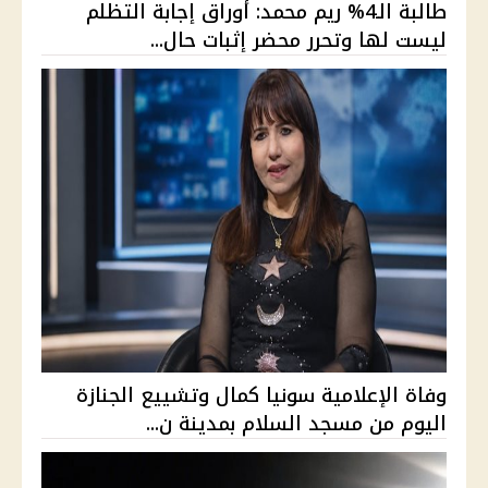
طالبة الـ4% ريم محمد: أوراق إجابة التظلم
ليست لها وتحرر محضر إثبات حال...
وفاة الإعلامية سونيا كمال وتشييع الجنازة
اليوم من مسجد السلام بمدينة ن...