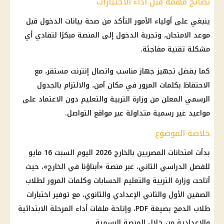
نصائح مهمة قبل أداء الاختبارات
ينبغي على أولياء الأمور التأكد من
صحة
بيانات الدخول قبل
موعد الامتحان، وتجربة الدخول إلى المنصة مبكرًا لتفادي أي
مشكلة تقنية مفاجئة.
كما يفضل تجهيز جهاز مناسب واتصال إنترنت مستقر، مع
الاحتفاظ بكلمات المرور في مكان آمن، والالتزام بالجدول
الرسمي المعلن من
وزارة التربية والتعليم
دون الاعتماد على
مواعيد غير رسمية متداولة عبر
مواقع التواصل
.
خلاصة الموضوع
بدأت
امتحانات
المصريين بالخارج
2026 اليوم السبت 16 مايو
للفصل الدراسي الثاني، عبر منصة «أبناؤنا في الخارج»، حيث
أتاحت
وزارة التربية والتعليم
الحسابات وكلمات المرور لطلاب
الصفين الأول والثاني الإعدادي والثانوي، مع
توفير
اختبارات
طلاب
الدمج بصيغة PDF، وإتاحة ملفات أداء المرحلة الابتدائية
والإعدادية من خلال المنصة الرسمية.