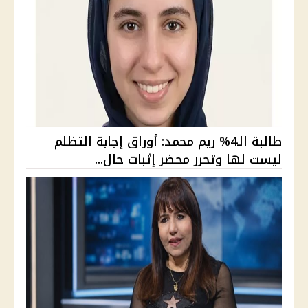
طالبة الـ4% ريم محمد: أوراق إجابة التظلم
ليست لها وتحرر محضر إثبات حال...