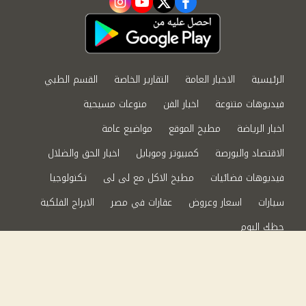
instagram
youtube
twitter
facebook
الرئيسية
الاخبار العامة
التقارير الخاصة
القسم الطبي
فيديوهات متنوعة
اخبار الفن
منوعات مسيحية
اخبار الرياضة
مطبخ الموقع
مواضيع عامة
الاقتصاد والبورصة
كمبيوتر وموبايل
اخبار الحق والضلال
فيديوهات فضائيات
مطبخ الاكل مع لى لى
تكنولوجيا
سيارات
اسعار وعروض
عقارات في مصر
الابراج الفلكية
حظك اليوم
من نحن
سياسة الخصوصية
اتصل بنا
©2024 الحق والضلال All Rights Reserved.
Powered by