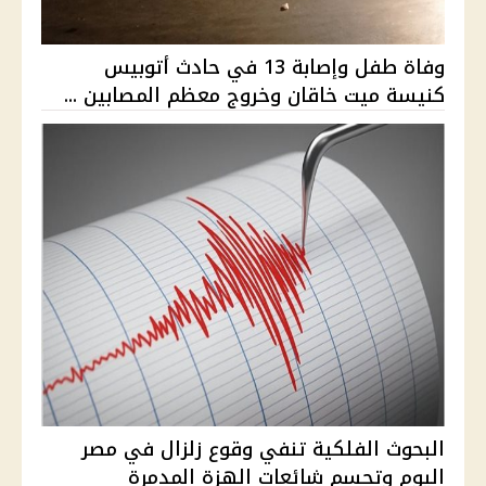
وفاة طفل وإصابة 13 في حادث أتوبيس
كنيسة ميت خاقان وخروج معظم المصابين ...
البحوث الفلكية تنفي وقوع زلزال في مصر
اليوم وتحسم شائعات الهزة المدمرة