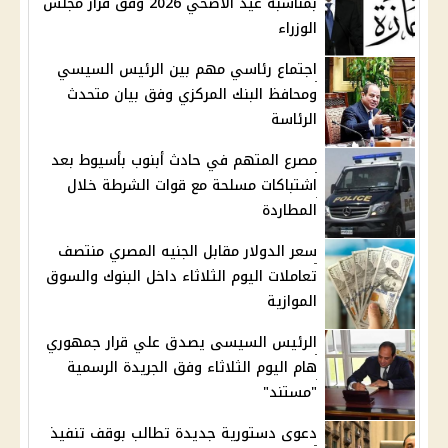
بمناسبة عيد الأضحي 2026 وفق قرار مجلس
الوزراء
اجتماع رئاسي مهم بين الرئيس السيسي
ومحافظ البنك المركزي وفق بيان متحدث
الرئاسة
مصرع المتهم في حادث أبنوب بأسيوط بعد
اشتباكات مسلحة مع قوات الشرطة خلال
المطاردة
سعر الدولار مقابل الجنيه المصري منتصف
تعاملات اليوم الثلاثاء داخل البنوك والسوق
الموازية
الرئيس السيسى يصدق علي قرار جمهوري
هام اليوم الثلاثاء وفق الجريدة الرسمية
"مستند"
دعوى دستورية جديدة تطالب بوقف تنفيذ