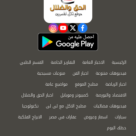
instagram
youtube
twitter
facebook
الرئيسية
الاخبار العامة
التقارير الخاصة
القسم الطبي
فيديوهات متنوعة
اخبار الفن
منوعات مسيحية
اخبار الرياضة
مطبخ الموقع
مواضيع عامة
الاقتصاد والبورصة
كمبيوتر وموبايل
اخبار الحق والضلال
فيديوهات فضائيات
مطبخ الاكل مع لى لى
تكنولوجيا
سيارات
اسعار وعروض
عقارات في مصر
الابراج الفلكية
حظك اليوم