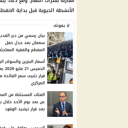
مقارنة بفترات النهار. ومع ذلك، 
الأنشطة الحيوية قبل بداية الانقطا
لا يفوتك
بيان رسمي من دير القد
سمعان بعد جدل حفل
المقطم والفقرة المفاجئة
أسعار البنزين والسولار ال
الخميس 21 مايو
قرار تثبيت سعر الفائدة م
المركزي
الفئات المستثناة من العم
عن بعد يوم الأحد خلال يو
بعد قرار ترشيد الوقود
السيسي يوافق على قر