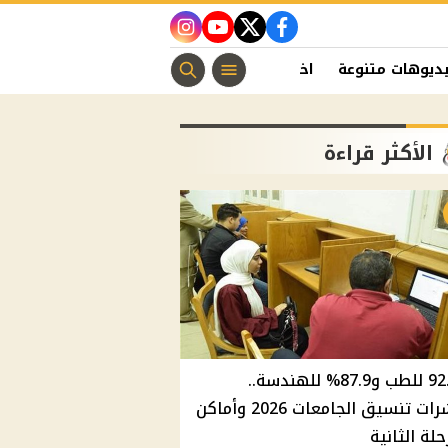
instagram
youtube
twitter
facebook
ديوهات متنوعة
اخبار الفن
منوعات مسيحية
اخبار الرياضة
الأكثر قراءة
92.8% للطب و87.9% للهندسة..
مؤشرات تنسيق الجامعات 2026 وأماكن
حلة الثانية