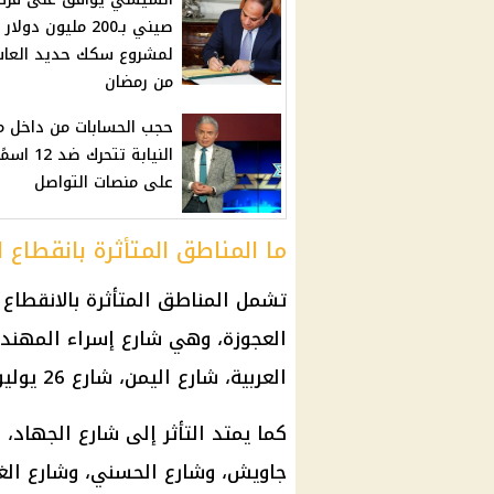
صيني بـ200 مليون دولار
لمشروع سكك حديد العاش
من رمضان
حجب الحسابات من داخل م
النيابة تتحرك ضد
على منصات التواصل
ما المناطق المتأثرة بانقطاع ا
تشمل المناطق المتأثرة بالانقطاع
العجوزة، وهي شارع إسراء المهندس
العربية، شارع اليمن، شارع 26 يوليو حتى النيل الأبيض، وشارع النيل الأبيض.
كما يمتد التأثر إلى شارع الجهاد، 
جاويش، وشارع الحسني، وشارع الغ