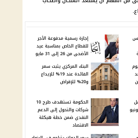
يبقى من المهم أن يستعد السكان وأصحاب
ع.
يس
إجازة رسمية مدفوعة الأجر
للقطاع الخاص بمناسبة عيد
الأضحى من 26 إلى 31 مايو
يوم
البنك المركزي يثبت سعر
 2026 بعد
الفائدة عند 19% للإيداع
ن
و20% للإقراض
ل
الحكومة تستهدف طرح 10
نيو
شركات والتحول إلى الدعم
النقدي ضمن خطة هيكلة
الاقتصاد
ض
سعر الدولار يتراجع في البنوك