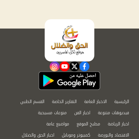
instagram
youtube
twitter
facebook
الرئيسية
الاخبار العامة
التقارير الخاصة
القسم الطبي
فيديوهات متنوعة
اخبار الفن
منوعات مسيحية
اخبار الرياضة
مطبخ الموقع
مواضيع عامة
الاقتصاد والبورصة
كمبيوتر وموبايل
اخبار الحق والضلال