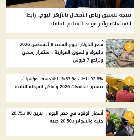
نتيجة تنسيق رياض الأطفال بالأزهر اليوم.. رابط
الاستعلام وآخر موعد لتسليم الملفات
سعر الدولار اليوم السبت 8 أغسطس 2026
2
بالبنوك والسوق الموازية.. استقرار رسمي
وتراجع 7 قروش
92.8% للطب و87.9% للهندسة.. مؤشرات
3
تنسيق الجامعات 2026 وأماكن المرحلة الثانية
أسعار الوقود في مصر اليوم .. بنزين 80 بـ20.75
4
جنيه والسولار بـ20.50 جنيه